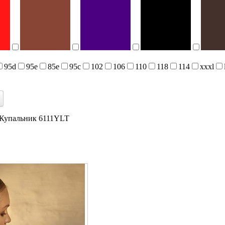
95d
95e
85e
95c
102
106
110
118
114
xxxl
Купальник 6111YLT