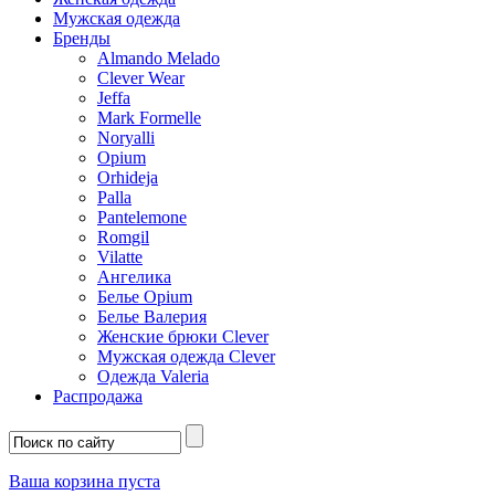
Мужская одежда
Бренды
Almando Melado
Clever Wear
Jeffa
Mark Formelle
Noryalli
Opium
Orhideja
Palla
Pantelemone
Romgil
Vilatte
Ангелика
Белье Opium
Белье Валерия
Женские брюки Clever
Мужская одежда Clever
Одежда Valeria
Распродажа
Ваша корзина пуста