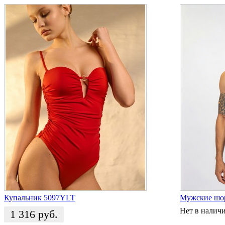
Купальник 5097YLT
Мужские шо
Нет в налич
1 316
руб.