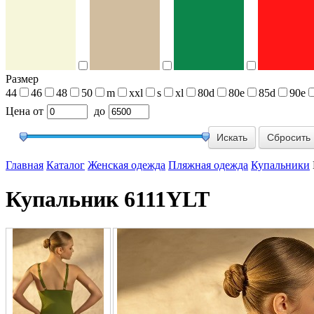
Размер
44
46
48
50
m
xxl
s
xl
80d
80e
85d
90e
Цена
от
до
Сбросить
Главная
Каталог
Женская одежда
Пляжная одежда
Купальники
Купальник 6111YLT