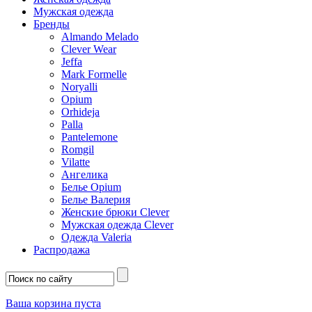
Мужская одежда
Бренды
Almando Melado
Clever Wear
Jeffa
Mark Formelle
Noryalli
Opium
Orhideja
Palla
Pantelemone
Romgil
Vilatte
Ангелика
Белье Opium
Белье Валерия
Женские брюки Clever
Мужская одежда Clever
Одежда Valeria
Распродажа
Ваша корзина пуста