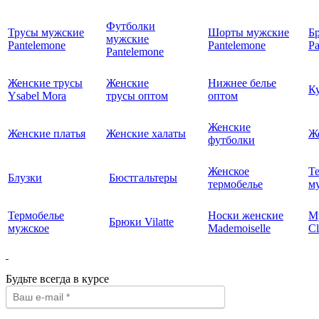
Футболки
Трусы мужские
Шорты мужские
Б
мужские
Pantelemone
Pantelemone
Pa
Pantelemone
Женские трусы
Женские
Нижнее белье
К
Ysabel Mora
трусы оптом
оптом
Женские
Женские платья
Женские халаты
Ж
футболки
Женское
Т
Блузки
Бюстгальтеры
термобелье
му
Термобелье
Носки женские
М
Брюки Vilatte
мужское
Mademoiselle
Cl
Будьте всегда в курсе