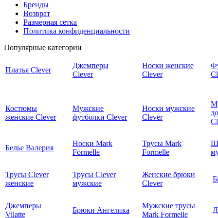
Бренды
Возврат
Размерная сетка
Политика конфиденциальности
Популярные категории
Джемперы
Носки женские
Ф
Платья Clever
Clever
Clever
Cl
М
Костюмы
Мужские
Носки мужские
д
женские Clever
футболки Clever
Clever
C
Носки Mark
Трусы Mark
Ш
Белье Валерия
Formelle
Formelle
м
Трусы Clever
Трусы Clever
Женские брюки
Б
женские
мужские
Clever
Джемперы
Мужские трусы
Брюки Ангелика
Д
Vilatte
Mark Formelle