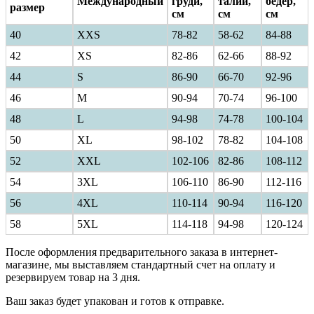
Международный
груди,
талии,
бедер,
размер
см
см
см
40
ХXS
78-82
58-62
84-88
42
XS
82-86
62-66
88-92
44
S
86-90
66-70
92-96
46
M
90-94
70-74
96-100
48
L
94-98
74-78
100-104
50
XL
98-102
78-82
104-108
52
XXL
102-106
82-86
108-112
54
3XL
106-110
86-90
112-116
56
4XL
110-114
90-94
116-120
58
5XL
114-118
94-98
120-124
После оформления предварительного заказа в интернет-
магазине, мы выставляем стандартный счет на оплату и
резервируем товар на 3 дня.
Ваш заказ будет упакован и готов к отправке.