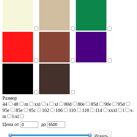
Размер
44
48
m
xxl
s
xl
80d
80e
85d
90e
95d
95e
85e
95c
102
106
110
118
114
xxxl
l
s-
m
l-xl
Цена
от
до