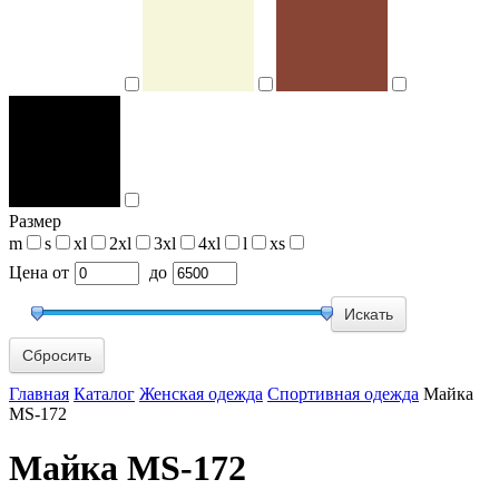
Размер
m
s
xl
2xl
3xl
4xl
l
xs
Цена
от
до
Сбросить
Главная
Каталог
Женская одежда
Спортивная одежда
Майка
MS-172
Майка MS-172