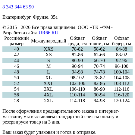
8 343 344 63 90
Екатеринбург, Фрунзе, 35а
© 2015 - 2026 Все права защищены. ООО «ТК «ФМ»
Разработка сайта
UR66.RU
Российский
Обхват
Обхват
Обхват
Международный
размер
груди, см
талии, см
бедер, см
40
ХXS
78-82
58-62
84-88
42
XS
82-86
62-66
88-92
44
S
86-90
66-70
92-96
46
M
90-94
70-74
96-100
48
L
94-98
74-78
100-104
50
XL
98-102
78-82
104-108
52
XXL
102-106
82-86
108-112
54
3XL
106-110
86-90
112-116
56
4XL
110-114
90-94
116-120
58
5XL
114-118
94-98
120-124
После оформления предварительного заказа в интернет-
магазине, мы выставляем стандартный счет на оплату и
резервируем товар на 3 дня.
Ваш заказ будет упакован и готов к отправке.