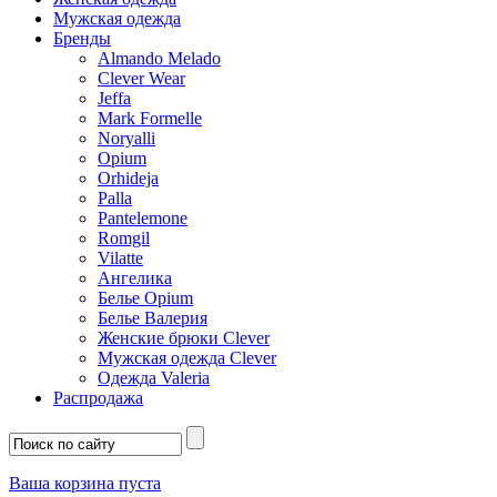
Мужская одежда
Бренды
Almando Melado
Clever Wear
Jeffa
Mark Formelle
Noryalli
Opium
Orhideja
Palla
Pantelemone
Romgil
Vilatte
Ангелика
Белье Opium
Белье Валерия
Женские брюки Clever
Мужская одежда Clever
Одежда Valeria
Распродажа
Ваша корзина пуста