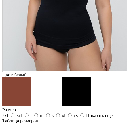
Цвет:
белый
Размер
2xl
3xl
l
m
s
xl
xs
Показать еще
Таблица размеров