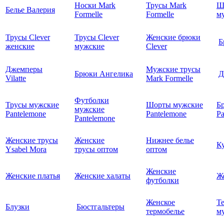
Носки Mark
Трусы Mark
Ш
Белье Валерия
Formelle
Formelle
м
Трусы Clever
Трусы Clever
Женские брюки
Б
женские
мужские
Clever
Джемперы
Мужские трусы
Брюки Ангелика
Д
Vilatte
Mark Formelle
Футболки
Трусы мужские
Шорты мужские
Б
мужские
Pantelemone
Pantelemone
Pa
Pantelemone
Женские трусы
Женские
Нижнее белье
К
Ysabel Mora
трусы оптом
оптом
Женские
Женские платья
Женские халаты
Ж
футболки
Женское
Т
Блузки
Бюстгальтеры
термобелье
му