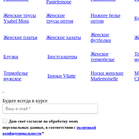
Pantelemone
Женские трусы
Женские
Нижнее белье
К
Ysabel Mora
трусы оптом
оптом
Женские
Женские платья
Женские халаты
Ж
футболки
Женское
Т
Блузки
Бюстгальтеры
термобелье
му
Термобелье
Носки женские
М
Брюки Vilatte
мужское
Mademoiselle
Cl
Будьте всегда в курсе
Даю своё согласие на обработку моих
персональных данных, в соответствии с
политикой
конфиденциальности
*