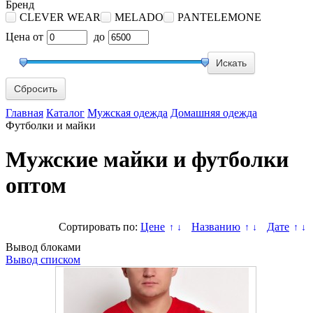
Бренд
CLEVER WEAR
MELADO
PANTELEMONE
Цена
от
до
Сбросить
Главная
Каталог
Мужская одежда
Домашняя одежда
Футболки и майки
Мужские майки и футболки
оптом
Сортировать по:
Цене
Названию
Дате
↑
↓
↑
↓
↑
↓
Вывод блоками
Вывод списком