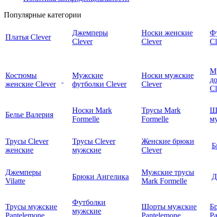
Популярные категории
Джемперы
Носки женские
Ф
Платья Clever
Clever
Clever
Cl
М
Костюмы
Мужские
Носки мужские
д
женские Clever
футболки Clever
Clever
C
Носки Mark
Трусы Mark
Ш
Белье Валерия
Formelle
Formelle
м
Трусы Clever
Трусы Clever
Женские брюки
Б
женские
мужские
Clever
Джемперы
Мужские трусы
Брюки Ангелика
Д
Vilatte
Mark Formelle
Футболки
Трусы мужские
Шорты мужские
Б
мужские
Pantelemone
Pantelemone
Pa