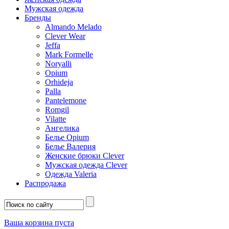
Мужская одежда
Бренды
Almando Melado
Clever Wear
Jeffa
Mark Formelle
Noryalli
Opium
Orhideja
Palla
Pantelemone
Romgil
Vilatte
Ангелика
Белье Opium
Белье Валерия
Женские брюки Clever
Мужская одежда Clever
Одежда Valeria
Распродажа
Ваша корзина пуста