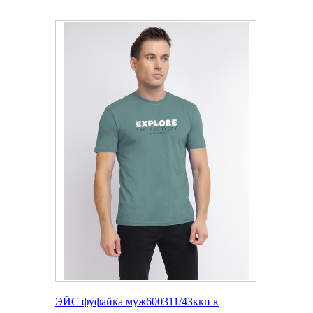
ЭЙС фуфайка муж600311/43ккп к