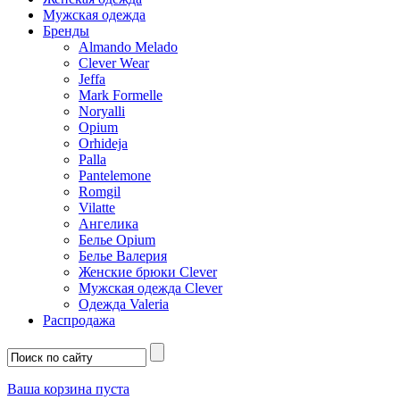
Мужская одежда
Бренды
Almando Melado
Clever Wear
Jeffa
Mark Formelle
Noryalli
Opium
Orhideja
Palla
Pantelemone
Romgil
Vilatte
Ангелика
Белье Opium
Белье Валерия
Женские брюки Clever
Мужская одежда Clever
Одежда Valeria
Распродажа
Ваша корзина пуста