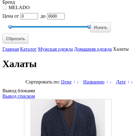
Бренд
MELADO
Цена
от
до
Сбросить
Главная
Каталог
Мужская одежда
Домашняя одежда
Халаты
Халаты
Сортировать по:
Цене
Названию
Дате
↑
↓
↑
↓
↑
↓
Вывод блоками
Вывод списком