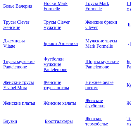
Носки Mark
Трусы Mark
Ш
Белье Валерия
Formelle
Formelle
м
Трусы Clever
Трусы Clever
Женские брюки
Б
женские
мужские
Clever
Джемперы
Мужские трусы
Брюки Ангелика
Д
Vilatte
Mark Formelle
Футболки
Трусы мужские
Шорты мужские
Б
мужские
Pantelemone
Pantelemone
Pa
Pantelemone
Женские трусы
Женские
Нижнее белье
К
Ysabel Mora
трусы оптом
оптом
Женские
Женские платья
Женские халаты
Ж
футболки
Женское
Т
Блузки
Бюстгальтеры
термобелье
му