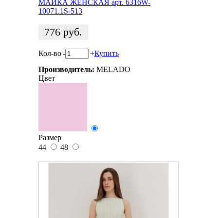
МАЙКА ЖЕНСКАЯ арт. 6316W-
10071.1S-513
776
руб.
Кол-во
-
+
Купить
Производитель:
MELADO
Цвет
Размер
44
48