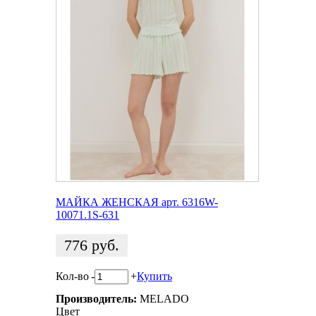
МАЙКА ЖЕНСКАЯ арт. 6316W-
10071.1S-631
776
руб.
Кол-во
-
+
Купить
Производитель:
MELADO
Цвет