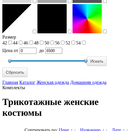
Размер
42
44
46
48
50
56
52
54
Цена
от
до
Сбросить
Главная
Каталог
Женская одежда
Домашняя одежда
Комплекты
Трикотажные женские
костюмы
Сортировать по:
Цене
Названию
Дате
↑
↓
↑
↓
↑
↓