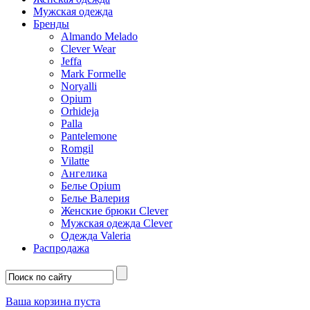
Мужская одежда
Бренды
Almando Melado
Clever Wear
Jeffa
Mark Formelle
Noryalli
Opium
Orhideja
Palla
Pantelemone
Romgil
Vilatte
Ангелика
Белье Opium
Белье Валерия
Женские брюки Clever
Мужская одежда Clever
Одежда Valeria
Распродажа
Ваша корзина пуста