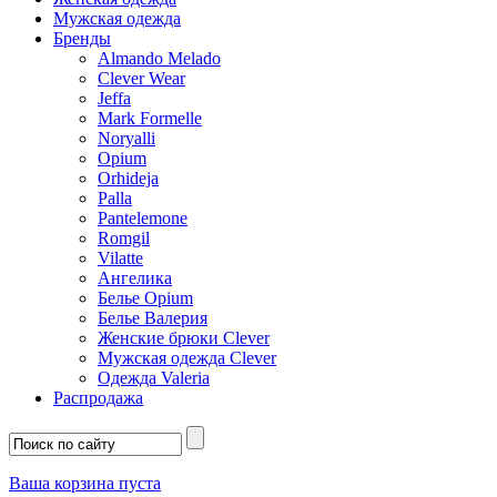
Мужская одежда
Бренды
Almando Melado
Clever Wear
Jeffa
Mark Formelle
Noryalli
Opium
Orhideja
Palla
Pantelemone
Romgil
Vilatte
Ангелика
Белье Opium
Белье Валерия
Женские брюки Clever
Мужская одежда Clever
Одежда Valeria
Распродажа
Ваша корзина пуста