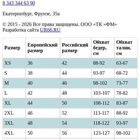
8 343 344 63 90
Екатеринбург, Фрунзе, 35а
© 2015 - 2026 Все права защищены. ООО «ТК «ФМ»
Разработка сайта
UR66.RU
Обхват
Обхват
Европейский
Российский
Размер
бедер,
талии,
размер
размер
см
см
XS
36
42
88-92
63-67
S
38
44
93-97
68-72
M
40
46
98-102
73-77
L
42
48
103-107
78-82
XL
44
50
108-112
83-87
2XL
46
52
113-117
88-92
3XL
48
54
118-122
93-97
4XL
50
56
123-127
98-102