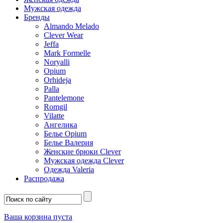
Мужская одежда
Бренды
Almando Melado
Clever Wear
Jeffa
Mark Formelle
Noryalli
Opium
Orhideja
Palla
Pantelemone
Romgil
Vilatte
Ангелика
Белье Opium
Белье Валерия
Женские брюки Clever
Мужская одежда Clever
Одежда Valeria
Распродажа
Ваша корзина пуста