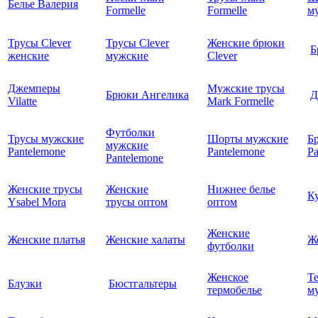
Белье Валерия
Formelle
Formelle
м
Трусы Clever
Трусы Clever
Женские брюки
Б
женские
мужские
Clever
Джемперы
Мужские трусы
Брюки Ангелика
Д
Vilatte
Mark Formelle
Футболки
Трусы мужские
Шорты мужские
Б
мужские
Pantelemone
Pantelemone
Pa
Pantelemone
Женские трусы
Женские
Нижнее белье
К
Ysabel Mora
трусы оптом
оптом
Женские
Женские платья
Женские халаты
Ж
футболки
Женское
Т
Блузки
Бюстгальтеры
термобелье
му