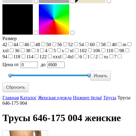
Размер
42
44
46
48
50
56
52
54
60
58
40
m
xxl
36
38
3
4
5
s
xl
102
106
110
98
94
118
114
122
xxxl
4xl
6
l
2
xs
7
Цена
от
до
Сбросить
Главная
Каталог
Женская одежда
Нижнее бельё
Трусы
Трусы
646-175 004
Трусы 646-175 004 женские