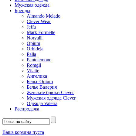
Мужская одежда
Бренды
Almando Melado
Clever Wear
Jeffa
Mark Formelle
Noryalli
Opium
Orhideja
Palla
Pantelemone
Romgil
Vilatte
Ангелика
Белье Opium
Белье Валерия
Женские брюки Clever
Мужская одежда Clever
Одежда Valeria
Распродажа
Ваша корзина пуста