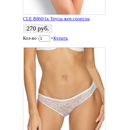
CLE B860/1к Трусы жен.спорт.па
270
руб.
Кол-во
-
+
Купить