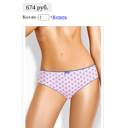
674
руб.
Кол-во
-
+
Купить