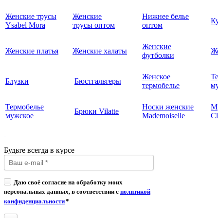
Женские трусы
Женские
Нижнее белье
К
Ysabel Mora
трусы оптом
оптом
Женские
Женские платья
Женские халаты
Ж
футболки
Женское
Т
Блузки
Бюстгальтеры
термобелье
му
Термобелье
Носки женские
М
Брюки Vilatte
мужское
Mademoiselle
Cl
Будьте всегда в курсе
Даю своё согласие на обработку моих
персональных данных, в соответствии с
политикой
конфиденциальности
*