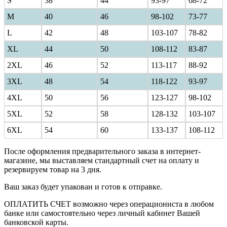
S
38
44
93-97
68-72
M
40
46
98-102
73-77
L
42
48
103-107
78-82
XL
44
50
108-112
83-87
2XL
46
52
113-117
88-92
3XL
48
54
118-122
93-97
4XL
50
56
123-127
98-102
5XL
52
58
128-132
103-107
6XL
54
60
133-137
108-112
После оформления предварительного заказа в интернет-
магазине, мы выставляем стандартный счет на оплату и
резервируем товар на 3 дня.
Ваш заказ будет упакован и готов к отправке.
ОПЛАТИТЬ СЧЕТ возможно через операциониста в любом
банке или самостоятельно через личный кабинет Вашей
банковской карты.