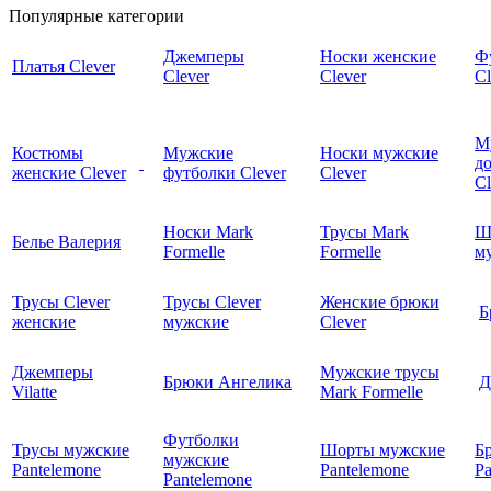
Популярные категории
Джемперы
Носки женские
Ф
Платья Clever
Clever
Clever
Cl
М
Костюмы
Мужские
Носки мужские
д
женские Clever
футболки Clever
Clever
C
Носки Mark
Трусы Mark
Ш
Белье Валерия
Formelle
Formelle
м
Трусы Clever
Трусы Clever
Женские брюки
Б
женские
мужские
Clever
Джемперы
Мужские трусы
Брюки Ангелика
Д
Vilatte
Mark Formelle
Футболки
Трусы мужские
Шорты мужские
Б
мужские
Pantelemone
Pantelemone
Pa
Pantelemone