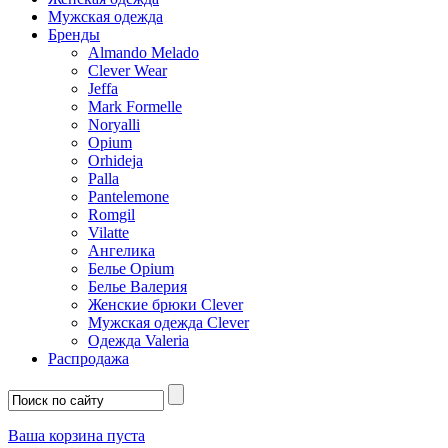
Мужская одежда
Бренды
Almando Melado
Clever Wear
Jeffa
Mark Formelle
Noryalli
Opium
Orhideja
Palla
Pantelemone
Romgil
Vilatte
Ангелика
Белье Opium
Белье Валерия
Женские брюки Clever
Мужская одежда Clever
Одежда Valeria
Распродажа
Ваша корзина пуста