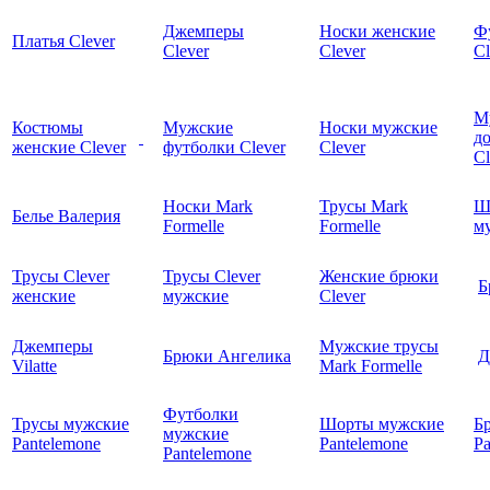
Джемперы
Носки женские
Ф
Платья Clever
Clever
Clever
Cl
М
Костюмы
Мужские
Носки мужские
д
женские Clever
футболки Clever
Clever
C
Носки Mark
Трусы Mark
Ш
Белье Валерия
Formelle
Formelle
м
Трусы Clever
Трусы Clever
Женские брюки
Б
женские
мужские
Clever
Джемперы
Мужские трусы
Брюки Ангелика
Д
Vilatte
Mark Formelle
Футболки
Трусы мужские
Шорты мужские
Б
мужские
Pantelemone
Pantelemone
Pa
Pantelemone