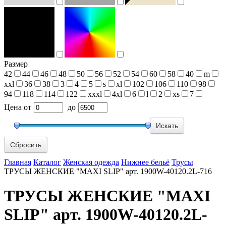
Размер
42
44
46
48
50
56
52
54
60
58
40
m
xxl
36
38
3
4
5
s
xl
102
106
110
98
94
118
114
122
xxxl
4xl
6
l
2
xs
7
Цена
от
до
Сбросить
Главная
Каталог
Женская одежда
Нижнее бельё
Трусы
ТРУСЫ ЖЕНСКИЕ "MAXI SLIP" арт. 1900W-40120.2L-716
ТРУСЫ ЖЕНСКИЕ "MAXI
SLIP" арт. 1900W-40120.2L-