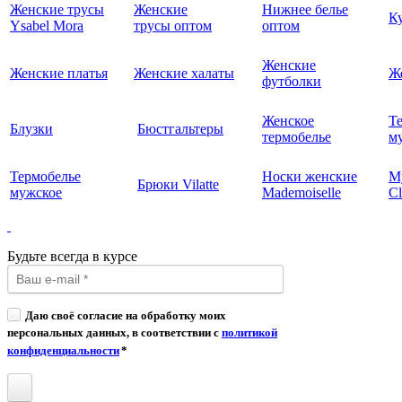
Женские трусы
Женские
Нижнее белье
К
Ysabel Mora
трусы оптом
оптом
Женские
Женские платья
Женские халаты
Ж
футболки
Женское
Т
Блузки
Бюстгальтеры
термобелье
му
Термобелье
Носки женские
М
Брюки Vilatte
мужское
Mademoiselle
Cl
Будьте всегда в курсе
Даю своё согласие на обработку моих
персональных данных, в соответствии с
политикой
конфиденциальности
*