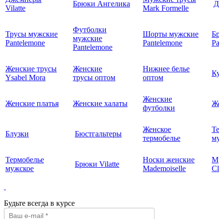
Брюки Ангелика
Д
Vilatte
Mark Formelle
Футболки
Трусы мужские
Шорты мужские
Б
мужские
Pantelemone
Pantelemone
Pa
Pantelemone
Женские трусы
Женские
Нижнее белье
К
Ysabel Mora
трусы оптом
оптом
Женские
Женские платья
Женские халаты
Ж
футболки
Женское
Т
Блузки
Бюстгальтеры
термобелье
му
Термобелье
Носки женские
М
Брюки Vilatte
мужское
Mademoiselle
Cl
Будьте всегда в курсе