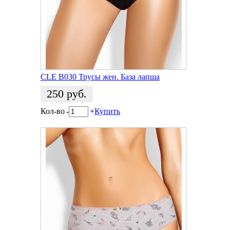
CLE B030 Трусы жен. База лапша
250
руб.
Кол-во
-
+
Купить