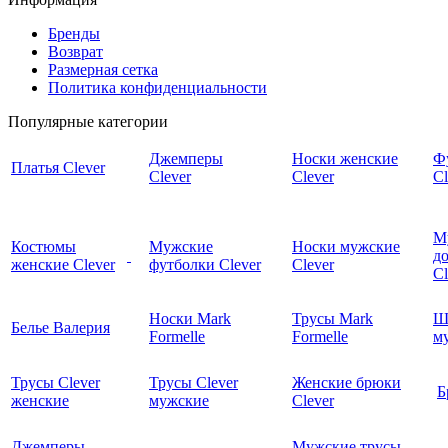
Бренды
Возврат
Размерная сетка
Политика конфиденциальности
Популярные категории
Джемперы
Носки женские
Ф
Платья Clever
Clever
Clever
Cl
М
Костюмы
Мужские
Носки мужские
д
женские Clever
футболки Clever
Clever
C
Носки Mark
Трусы Mark
Ш
Белье Валерия
Formelle
Formelle
м
Трусы Clever
Трусы Clever
Женские брюки
Б
женские
мужские
Clever
Джемперы
Мужские трусы