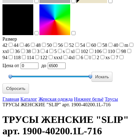
Размер
42
44
46
48
50
56
52
54
60
58
40
m
xxl
36
38
3
4
5
s
xl
102
106
110
98
94
118
114
122
xxxl
4xl
6
l
2
xs
7
Цена
от
до
Сбросить
Главная
Каталог
Женская одежда
Нижнее бельё
Трусы
ТРУСЫ ЖЕНСКИЕ "SLIP" арт. 1900-40200.1L-716
ТРУСЫ ЖЕНСКИЕ "SLIP"
арт. 1900-40200.1L-716