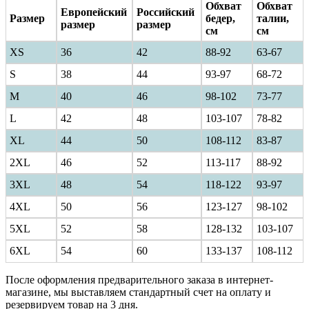
Обхват
Обхват
Европейский
Российский
Размер
бедер,
талии,
размер
размер
см
см
XS
36
42
88-92
63-67
S
38
44
93-97
68-72
M
40
46
98-102
73-77
L
42
48
103-107
78-82
XL
44
50
108-112
83-87
2XL
46
52
113-117
88-92
3XL
48
54
118-122
93-97
4XL
50
56
123-127
98-102
5XL
52
58
128-132
103-107
6XL
54
60
133-137
108-112
После оформления предварительного заказа в интернет-
магазине, мы выставляем стандартный счет на оплату и
резервируем товар на 3 дня.