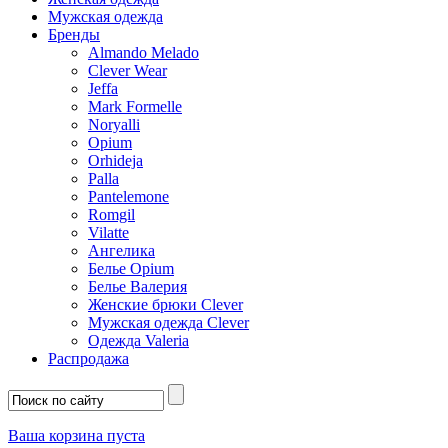
Мужская одежда
Бренды
Almando Melado
Clever Wear
Jeffa
Mark Formelle
Noryalli
Opium
Orhideja
Palla
Pantelemone
Romgil
Vilatte
Ангелика
Белье Opium
Белье Валерия
Женские брюки Clever
Мужская одежда Clever
Одежда Valeria
Распродажа
Ваша корзина пуста