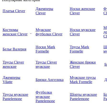
Джемперы
Носки женские
Ф
Платья Clever
Clever
Clever
Cl
М
Костюмы
Мужские
Носки мужские
д
женские Clever
футболки Clever
Clever
C
Носки Mark
Трусы Mark
Ш
Белье Валерия
Formelle
Formelle
м
Трусы Clever
Трусы Clever
Женские брюки
Б
женские
мужские
Clever
Джемперы
Мужские трусы
Брюки Ангелика
Д
Vilatte
Mark Formelle
Футболки
Трусы мужские
Шорты мужские
Б
мужские
Pantelemone
Pantelemone
Pa
Pantelemone