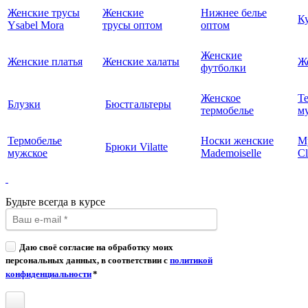
Женские трусы
Женские
Нижнее белье
К
Ysabel Mora
трусы оптом
оптом
Женские
Женские платья
Женские халаты
Ж
футболки
Женское
Т
Блузки
Бюстгальтеры
термобелье
му
Термобелье
Носки женские
М
Брюки Vilatte
мужское
Mademoiselle
Cl
Будьте всегда в курсе
Даю своё согласие на обработку моих
персональных данных, в соответствии с
политикой
конфиденциальности
*