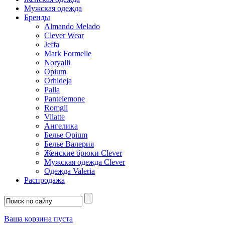
Мужская одежда
Бренды
Almando Melado
Clever Wear
Jeffa
Mark Formelle
Noryalli
Opium
Orhideja
Palla
Pantelemone
Romgil
Vilatte
Ангелика
Белье Opium
Белье Валерия
Женские брюки Clever
Мужская одежда Clever
Одежда Valeria
Распродажа
Ваша корзина пуста