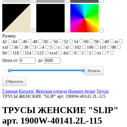
Размер
42
44
46
48
50
56
52
54
60
58
40
m
xxl
36
38
3
4
5
s
xl
102
106
110
98
94
118
114
122
xxxl
4xl
6
l
2
xs
7
Цена
от
до
Сбросить
Главная
Каталог
Женская одежда
Нижнее бельё
Трусы
ТРУСЫ ЖЕНСКИЕ "SLIP" арт. 1900W-40141.2L-115
ТРУСЫ ЖЕНСКИЕ "SLIP"
арт. 1900W-40141.2L-115