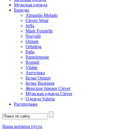
Мужская одежда
Бренды
Almando Melado
Clever Wear
Jeffa
Mark Formelle
Noryalli
Opium
Orhideja
Palla
Pantelemone
Romgil
Vilatte
Ангелика
Белье Opium
Белье Валерия
Женские брюки Clever
Мужская одежда Clever
Одежда Valeria
Распродажа
Ваша корзина пуста