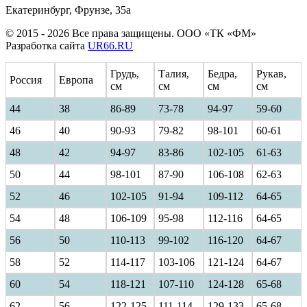
Екатеринбург, Фрунзе, 35а
© 2015 - 2026 Все права защищены. ООО «ТК «ФМ»
Разработка сайта
UR66.RU
Грудь,
Талия,
Бедра,
Рукав,
Россия
Европа
см
см
см
см
44
38
86-89
73-78
94-97
59-60
46
40
90-93
79-82
98-101
60-61
48
42
94-97
83-86
102-105
61-63
50
44
98-101
87-90
106-108
62-63
52
46
102-105
91-94
109-112
64-65
54
48
106-109
95-98
112-116
64-65
56
50
110-113
99-102
116-120
64-67
58
52
114-117
103-106
121-124
64-67
60
54
118-121
107-110
124-128
65-68
62
56
122-125
111-114
129-133
65-68