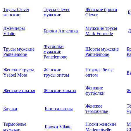
Трусы Clever
Трусы Clever
Женские брюки
Б
женские
мужские
Clever
Джемперы
Мужские трусы
Брюки Ангелика
Д
Vilatte
Mark Formelle
Футболки
Трусы мужские
Шорты мужские
Б
мужские
Pantelemone
Pantelemone
Pa
Pantelemone
Женские трусы
Женские
Нижнее белье
К
Ysabel Mora
трусы оптом
оптом
Женские
Женские платья
Женские халаты
Ж
футболки
Женское
Т
Блузки
Бюстгальтеры
термобелье
му
Термобелье
Носки женские
М
Брюки Vilatte
мужское
Mademoiselle
Cl