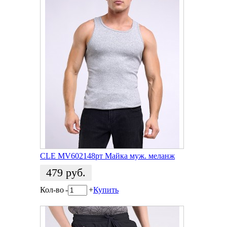
CLE MV602148рт Майка муж. меланж
479
руб.
Кол-во
-
+
Купить