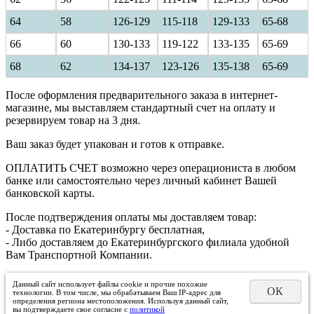
64
58
126-129
115-118
129-133
65-68
66
60
130-133
119-122
133-135
65-69
68
62
134-137
123-126
135-138
65-69
После оформления предварительного заказа в интернет-
магазине, мы выставляем стандартный счет на оплату и
резервируем товар на 3 дня.
Ваш заказ будет упакован и готов к отправке.
ОПЛАТИТЬ СЧЕТ возможно через операциониста в любом
банке или самостоятельно через личный кабинет Вашей
банковской карты.
После подтверждения оплаты мы доставляем товар:
- Доставка по Екатеринбургу бесплатная,
- Либо доставляем до Екатеринбургского филиала удобной
Вам Транспортной Компании.
Данный сайт использует файлы cookie и прочие похожие
ОК
технологии. В том числе, мы обрабатываем Ваш IP-адрес для
определения региона местоположения. Используя данный сайт,
вы подтверждаете свое согласие с
политикой