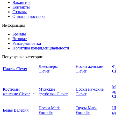
Вакансии
Контакты
Отзывы
Оплата и доставка
Информация
Бренды
Возврат
Размерная сетка
Политика конфиденциальности
Популярные категории
Джемперы
Носки женские
Ф
Платья Clever
Clever
Clever
Cl
М
Костюмы
Мужские
Носки мужские
д
женские Clever
футболки Clever
Clever
C
Носки Mark
Трусы Mark
Ш
Белье Валерия
Formelle
Formelle
м