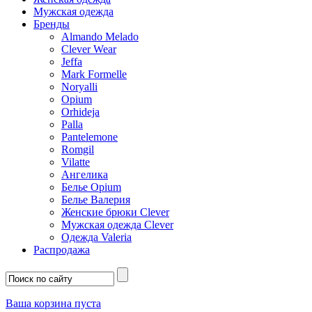
Мужская одежда
Бренды
Almando Melado
Clever Wear
Jeffa
Mark Formelle
Noryalli
Opium
Orhideja
Palla
Pantelemone
Romgil
Vilatte
Ангелика
Белье Opium
Белье Валерия
Женские брюки Clever
Мужская одежда Clever
Одежда Valeria
Распродажа
Ваша корзина пуста