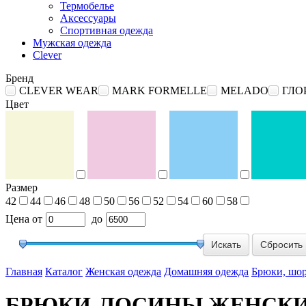
Термобелье
Аксессуары
Спортивная одежда
Мужская одежда
Clever
Бренд
CLEVER WEAR
MARK FORMELLE
MELADO
ГЛО
Цвет
Размер
42
44
46
48
50
56
52
54
60
58
Цена
от
до
Сбросить
Главная
Каталог
Женская одежда
Домашняя одежда
Брюки, шо
БРЮКИ-ЛОСИНЫ ЖЕНСКИЕ (ук