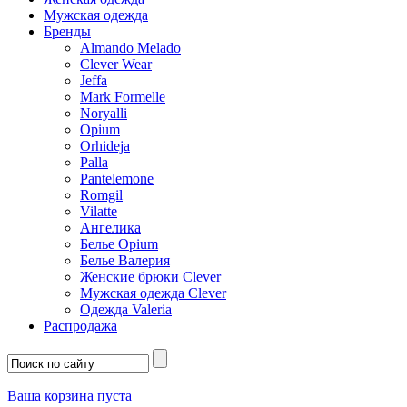
Мужская одежда
Бренды
Almando Melado
Clever Wear
Jeffa
Mark Formelle
Noryalli
Opium
Orhideja
Palla
Pantelemone
Romgil
Vilatte
Ангелика
Белье Opium
Белье Валерия
Женские брюки Clever
Мужская одежда Clever
Одежда Valeria
Распродажа
Ваша корзина пуста