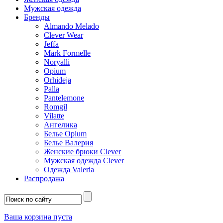
Мужская одежда
Бренды
Almando Melado
Clever Wear
Jeffa
Mark Formelle
Noryalli
Opium
Orhideja
Palla
Pantelemone
Romgil
Vilatte
Ангелика
Белье Opium
Белье Валерия
Женские брюки Clever
Мужская одежда Clever
Одежда Valeria
Распродажа
Ваша корзина пуста