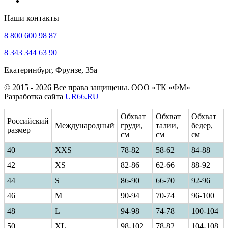
Наши контакты
8 800 600 98 87
8 343 344 63 90
Екатеринбург, Фрунзе, 35а
© 2015 - 2026 Все права защищены. ООО «ТК «ФМ»
Разработка сайта
UR66.RU
Обхват
Обхват
Обхват
Российский
Международный
груди,
талии,
бедер,
размер
см
см
см
40
ХXS
78-82
58-62
84-88
42
XS
82-86
62-66
88-92
44
S
86-90
66-70
92-96
46
M
90-94
70-74
96-100
48
L
94-98
74-78
100-104
50
XL
98-102
78-82
104-108