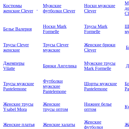
М
Костюмы
Мужские
Носки мужские
д
женские Clever
футболки Clever
Clever
C
Носки Mark
Трусы Mark
Ш
Белье Валерия
Formelle
Formelle
м
Трусы Clever
Трусы Clever
Женские брюки
Б
женские
мужские
Clever
Джемперы
Мужские трусы
Брюки Ангелика
Д
Vilatte
Mark Formelle
Футболки
Трусы мужские
Шорты мужские
Б
мужские
Pantelemone
Pantelemone
Pa
Pantelemone
Женские трусы
Женские
Нижнее белье
К
Ysabel Mora
трусы оптом
оптом
Женские
Женские платья
Женские халаты
Ж
футболки