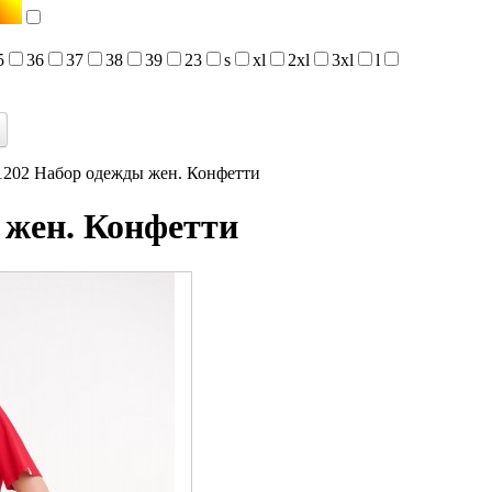
5
36
37
38
39
23
s
xl
2xl
3xl
l
202 Набор одежды жен. Конфетти
 жен. Конфетти