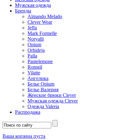
Мужская одежда
Бренды
Almando Melado
Clever Wear
Jeffa
Mark Formelle
Noryalli
Opium
Orhideja
Palla
Pantelemone
Romgil
Vilatte
Ангелика
Белье Opium
Белье Валерия
Женские брюки Clever
Мужская одежда Clever
Одежда Valeria
Распродажа
Ваша корзина пуста