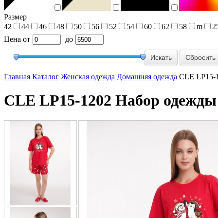
Размер
42
44
46
48
50
56
52
54
60
62
58
m
2
Цена
от
до
Сбросить
Главная
Каталог
Женская одежда
Домашняя одежда
CLE LP15-1
CLE LP15-1202 Набор одежды