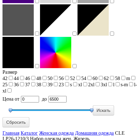
Размер
42
44
46
48
50
56
52
54
60
62
58
m
25
36
37
38
39
23
s
xl
2xl
3xl
l
s-m
l-
xl
Цена
от
до
Сбросить
Главная
Каталог
Женская одежда
Домашняя одежда
CLE
LP26-1210/3 Набор одежды жен. Жизель