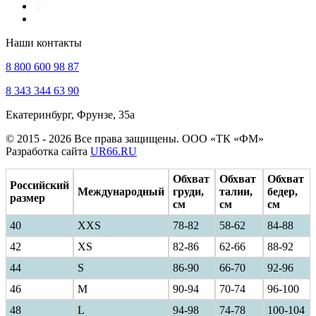
Наши контакты
8 800 600 98 87
8 343 344 63 90
Екатеринбург, Фрунзе, 35а
© 2015 - 2026 Все права защищены. ООО «ТК «ФМ»
Разработка сайта
UR66.RU
Обхват
Обхват
Обхват
Российский
Международный
груди,
талии,
бедер,
размер
см
см
см
40
ХXS
78-82
58-62
84-88
42
XS
82-86
62-66
88-92
44
S
86-90
66-70
92-96
46
M
90-94
70-74
96-100
48
L
94-98
74-78
100-104