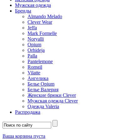
Мужская одежда
Бренды
Almando Melado
Clever Wear
Jeffa
Mark Formelle
Noryalli
Opium
Orhideja
Palla
Pantelemone
Romgil
Vilatte
Ангелика
Белье Opium
Белье Валерия
Женские брюки Clever
Мужская одежда Clever
Одежда Valeria
Распродажа
Ваша корзина пуста