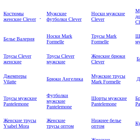
М
Костюмы
Мужские
Носки мужские
д
женские Clever
футболки Clever
Clever
C
Носки Mark
Трусы Mark
Ш
Белье Валерия
Formelle
Formelle
м
Трусы Clever
Трусы Clever
Женские брюки
Б
женские
мужские
Clever
Джемперы
Мужские трусы
Брюки Ангелика
Д
Vilatte
Mark Formelle
Футболки
Трусы мужские
Шорты мужские
Б
мужские
Pantelemone
Pantelemone
Pa
Pantelemone
Женские трусы
Женские
Нижнее белье
К
Ysabel Mora
трусы оптом
оптом
Женские