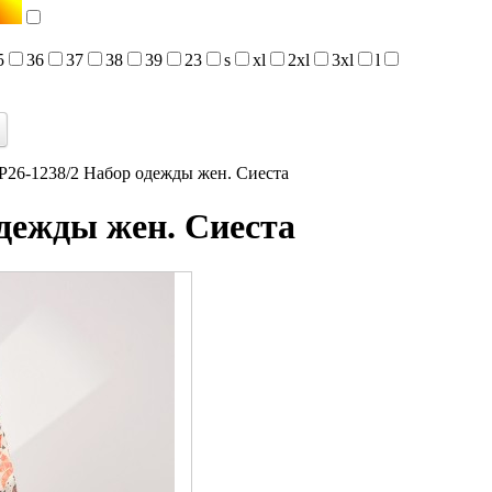
5
36
37
38
39
23
s
xl
2xl
3xl
l
6-1238/2 Набор одежды жен. Сиеста
дежды жен. Сиеста