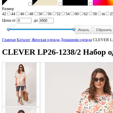
Размер
42
44
46
48
50
56
52
54
60
62
58
m
2
Цена
от
до
Сбросить
Главная
Каталог
Женская одежда
Домашняя одежда
CLEVER LP2
CLEVER LP26-1238/2 Набор о