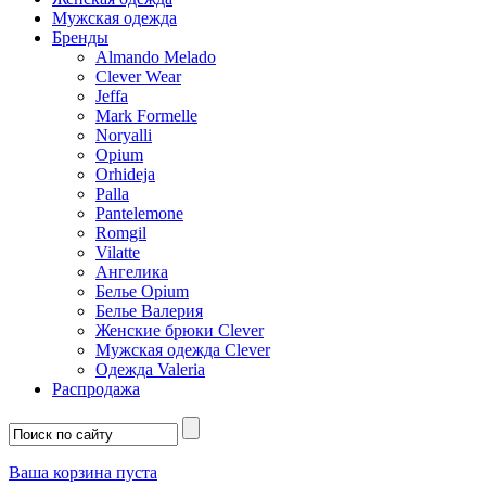
Мужская одежда
Бренды
Almando Melado
Clever Wear
Jeffa
Mark Formelle
Noryalli
Opium
Orhideja
Palla
Pantelemone
Romgil
Vilatte
Ангелика
Белье Opium
Белье Валерия
Женские брюки Clever
Мужская одежда Clever
Одежда Valeria
Распродажа
Ваша корзина пуста