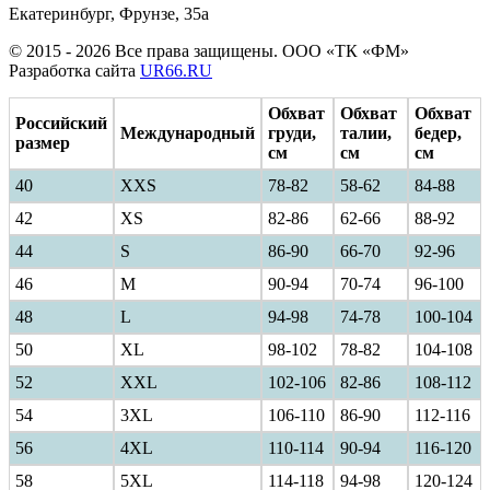
Екатеринбург, Фрунзе, 35а
© 2015 - 2026 Все права защищены. ООО «ТК «ФМ»
Разработка сайта
UR66.RU
Обхват
Обхват
Обхват
Российский
Международный
груди,
талии,
бедер,
размер
см
см
см
40
ХXS
78-82
58-62
84-88
42
XS
82-86
62-66
88-92
44
S
86-90
66-70
92-96
46
M
90-94
70-74
96-100
48
L
94-98
74-78
100-104
50
XL
98-102
78-82
104-108
52
XXL
102-106
82-86
108-112
54
3XL
106-110
86-90
112-116
56
4XL
110-114
90-94
116-120
58
5XL
114-118
94-98
120-124