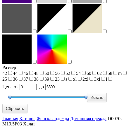
Размер
42
44
46
48
50
56
52
54
60
62
58
m
25
36
37
38
39
23
s
xl
2xl
3xl
l
Цена
от
до
Сбросить
Главная
Каталог
Женская одежда
Домашняя одежда
D0070-
M19.5F03 Халат