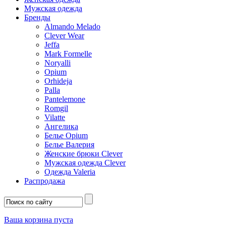
Мужская одежда
Бренды
Almando Melado
Clever Wear
Jeffa
Mark Formelle
Noryalli
Opium
Orhideja
Palla
Pantelemone
Romgil
Vilatte
Ангелика
Белье Opium
Белье Валерия
Женские брюки Clever
Мужская одежда Clever
Одежда Valeria
Распродажа
Ваша корзина пуста