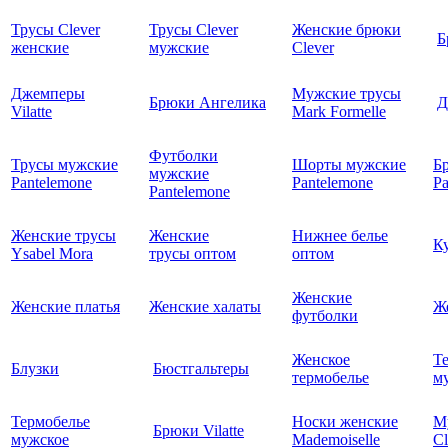
Трусы Clever
Трусы Clever
Женские брюки
Б
женские
мужские
Clever
Джемперы
Мужские трусы
Брюки Ангелика
Д
Vilatte
Mark Formelle
Футболки
Трусы мужские
Шорты мужские
Б
мужские
Pantelemone
Pantelemone
Pa
Pantelemone
Женские трусы
Женские
Нижнее белье
К
Ysabel Mora
трусы оптом
оптом
Женские
Женские платья
Женские халаты
Ж
футболки
Женское
Т
Блузки
Бюстгальтеры
термобелье
му
Термобелье
Носки женские
М
Брюки Vilatte
мужское
Mademoiselle
Cl