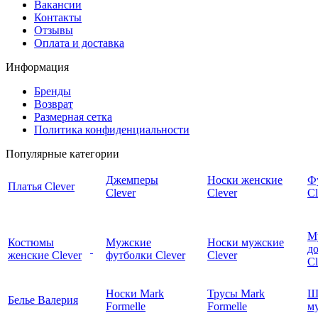
Вакансии
Контакты
Отзывы
Оплата и доставка
Информация
Бренды
Возврат
Размерная сетка
Политика конфиденциальности
Популярные категории
Джемперы
Носки женские
Ф
Платья Clever
Clever
Clever
Cl
М
Костюмы
Мужские
Носки мужские
д
женские Clever
футболки Clever
Clever
C
Носки Mark
Трусы Mark
Ш
Белье Валерия
Formelle
Formelle
м