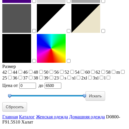
Размер
42
44
46
48
50
56
52
54
60
62
58
m
25
36
37
38
39
23
s
xl
2xl
3xl
l
Цена
от
до
Сбросить
Главная
Каталог
Женская одежда
Домашняя одежда
D0800-
F91.5S10 Халат