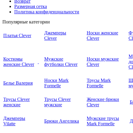
Возврат
Размерная сетка
Политика конфиденциальности
Популярные категории
Джемперы
Носки женские
Ф
Платья Clever
Clever
Clever
Cl
М
Костюмы
Мужские
Носки мужские
д
женские Clever
футболки Clever
Clever
C
Носки Mark
Трусы Mark
Ш
Белье Валерия
Formelle
Formelle
м
Трусы Clever
Трусы Clever
Женские брюки
Б
женские
мужские
Clever
Джемперы
Мужские трусы
Брюки Ангелика
Д
Vilatte
Mark Formelle