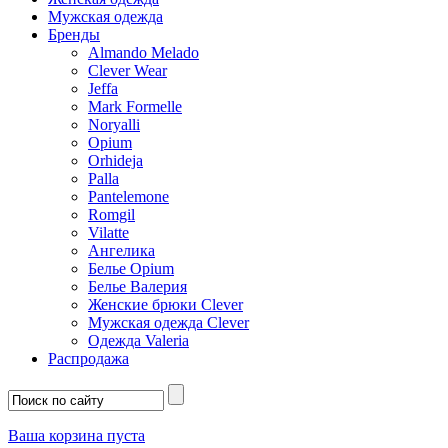
Мужская одежда
Бренды
Almando Melado
Clever Wear
Jeffa
Mark Formelle
Noryalli
Opium
Orhideja
Palla
Pantelemone
Romgil
Vilatte
Ангелика
Белье Opium
Белье Валерия
Женские брюки Clever
Мужская одежда Clever
Одежда Valeria
Распродажа
Ваша корзина пуста