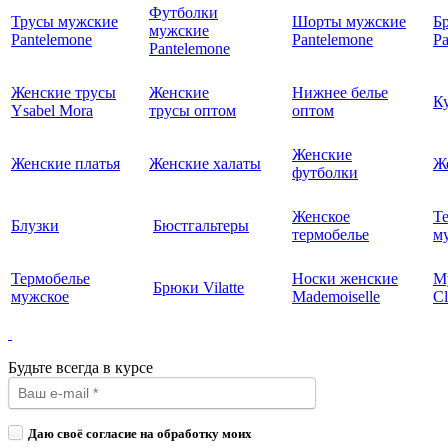
Футболки
Трусы мужские
Шорты мужские
Б
мужские
Pantelemone
Pantelemone
Pa
Pantelemone
Женские трусы
Женские
Нижнее белье
К
Ysabel Mora
трусы оптом
оптом
Женские
Женские платья
Женские халаты
Ж
футболки
Женское
Т
Блузки
Бюстгальтеры
термобелье
му
Термобелье
Носки женские
М
Брюки Vilatte
мужское
Mademoiselle
Cl
Будьте всегда в курсе
Даю своё согласие на обработку моих