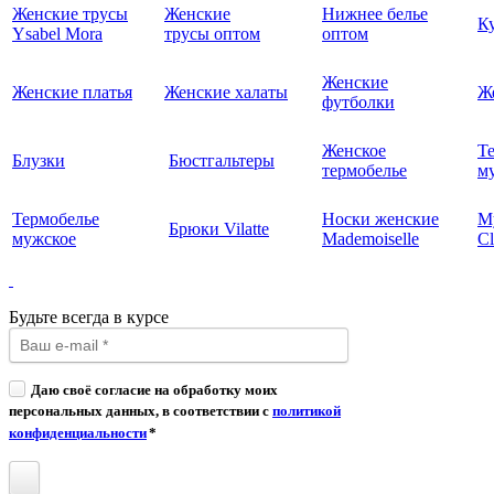
Женские трусы
Женские
Нижнее белье
К
Ysabel Mora
трусы оптом
оптом
Женские
Женские платья
Женские халаты
Ж
футболки
Женское
Т
Блузки
Бюстгальтеры
термобелье
му
Термобелье
Носки женские
М
Брюки Vilatte
мужское
Mademoiselle
Cl
Будьте всегда в курсе
Даю своё согласие на обработку моих
персональных данных, в соответствии с
политикой
конфиденциальности
*