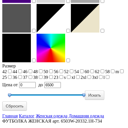
Размер
42
44
46
48
50
56
52
54
60
62
58
m
25
36
37
38
39
23
s
xl
2xl
3xl
l
Цена
от
до
Сбросить
Главная
Каталог
Женская одежда
Домашняя одежда
ФУТБОЛКА ЖЕНСКАЯ арт. 6503W-20332.1H-734