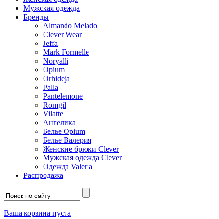
Мужская одежда
Бренды
Almando Melado
Clever Wear
Jeffa
Mark Formelle
Noryalli
Opium
Orhideja
Palla
Pantelemone
Romgil
Vilatte
Ангелика
Белье Opium
Белье Валерия
Женские брюки Clever
Мужская одежда Clever
Одежда Valeria
Распродажа
Ваша корзина пуста