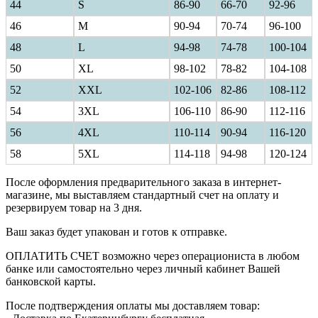
44
S
86-90
66-70
92-96
46
M
90-94
70-74
96-100
48
L
94-98
74-78
100-104
50
XL
98-102
78-82
104-108
52
XXL
102-106
82-86
108-112
54
3XL
106-110
86-90
112-116
56
4XL
110-114
90-94
116-120
58
5XL
114-118
94-98
120-124
После оформления предварительного заказа в интернет-
магазине, мы выставляем стандартный счет на оплату и
резервируем товар на 3 дня.
Ваш заказ будет упакован и готов к отправке.
ОПЛАТИТЬ СЧЕТ возможно через операциониста в любом
банке или самостоятельно через личный кабинет Вашей
банковской карты.
После подтверждения оплаты мы доставляем товар: