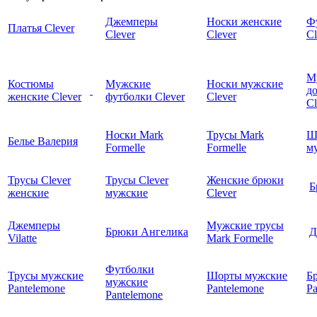
Джемперы
Носки женские
Ф
Платья Clever
Clever
Clever
Cl
М
Костюмы
Мужские
Носки мужские
д
женские Clever
футболки Clever
Clever
C
Носки Mark
Трусы Mark
Ш
Белье Валерия
Formelle
Formelle
м
Трусы Clever
Трусы Clever
Женские брюки
Б
женские
мужские
Clever
Джемперы
Мужские трусы
Брюки Ангелика
Д
Vilatte
Mark Formelle
Футболки
Трусы мужские
Шорты мужские
Б
мужские
Pantelemone
Pantelemone
Pa
Pantelemone