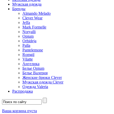
Мужская одежда
Бренды
Almando Melado
Clever Wear
Jeffa
Mark Formelle
Noryalli
Opium
Orhideja
Palla
Pantelemone
Romgil
Vilatte
Ангелика
Белье Opium
Белье Валерия
Женские брюки Clever
Мужская одежда Clever
Одежда Valeria
Распродажа
Ваша корзина пуста