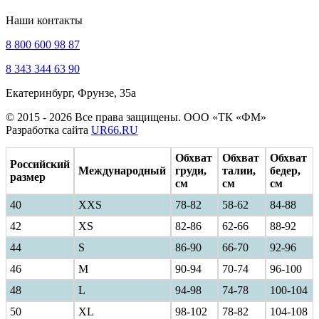
Наши контакты
8 800 600 98 87
8 343 344 63 90
Екатеринбург, Фрунзе, 35а
© 2015 - 2026 Все права защищены. ООО «ТК «ФМ»
Разработка сайта
UR66.RU
Обхват
Обхват
Обхват
Российский
Международный
груди,
талии,
бедер,
размер
см
см
см
40
ХXS
78-82
58-62
84-88
42
XS
82-86
62-66
88-92
44
S
86-90
66-70
92-96
46
M
90-94
70-74
96-100
48
L
94-98
74-78
100-104
50
XL
98-102
78-82
104-108