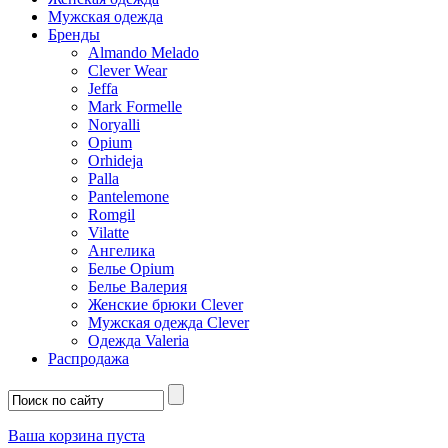
Мужская одежда
Бренды
Almando Melado
Clever Wear
Jeffa
Mark Formelle
Noryalli
Opium
Orhideja
Palla
Pantelemone
Romgil
Vilatte
Ангелика
Белье Opium
Белье Валерия
Женские брюки Clever
Мужская одежда Clever
Одежда Valeria
Распродажа
Ваша корзина пуста