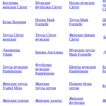
М
Костюмы
Мужские
Носки мужские
д
женские Clever
футболки Clever
Clever
C
Носки Mark
Трусы Mark
Ш
Белье Валерия
Formelle
Formelle
м
Трусы Clever
Трусы Clever
Женские брюки
Б
женские
мужские
Clever
Джемперы
Мужские трусы
Брюки Ангелика
Д
Vilatte
Mark Formelle
Футболки
Трусы мужские
Шорты мужские
Б
мужские
Pantelemone
Pantelemone
Pa
Pantelemone
Женские трусы
Женские
Нижнее белье
К
Ysabel Mora
трусы оптом
оптом
Женские
Женские платья
Женские халаты
Ж
футболки