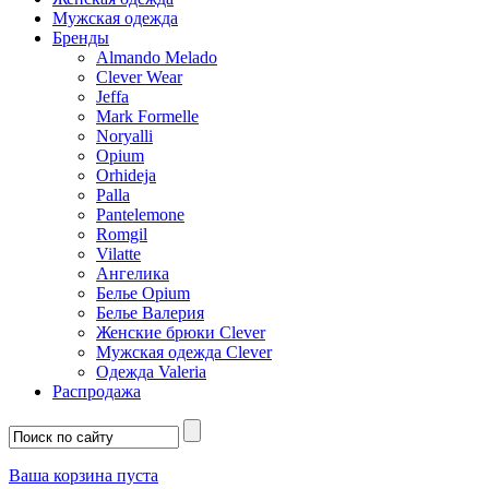
Мужская одежда
Бренды
Almando Melado
Clever Wear
Jeffa
Mark Formelle
Noryalli
Opium
Orhideja
Palla
Pantelemone
Romgil
Vilatte
Ангелика
Белье Opium
Белье Валерия
Женские брюки Clever
Мужская одежда Clever
Одежда Valeria
Распродажа
Ваша корзина пуста