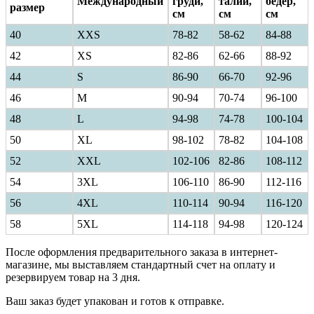
Международный
груди,
талии,
бедер,
размер
см
см
см
40
ХXS
78-82
58-62
84-88
42
XS
82-86
62-66
88-92
44
S
86-90
66-70
92-96
46
M
90-94
70-74
96-100
48
L
94-98
74-78
100-104
50
XL
98-102
78-82
104-108
52
XXL
102-106
82-86
108-112
54
3XL
106-110
86-90
112-116
56
4XL
110-114
90-94
116-120
58
5XL
114-118
94-98
120-124
После оформления предварительного заказа в интернет-
магазине, мы выставляем стандартный счет на оплату и
резервируем товар на 3 дня.
Ваш заказ будет упакован и готов к отправке.