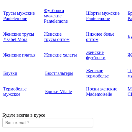
Футболки
Трусы мужские
Шорты мужские
Б
мужские
Pantelemone
Pantelemone
Pa
Pantelemone
Женские трусы
Женские
Нижнее белье
К
Ysabel Mora
трусы оптом
оптом
Женские
Женские платья
Женские халаты
Ж
футболки
Женское
Т
Блузки
Бюстгальтеры
термобелье
му
Термобелье
Носки женские
М
Брюки Vilatte
мужское
Mademoiselle
Cl
Будьте всегда в курсе