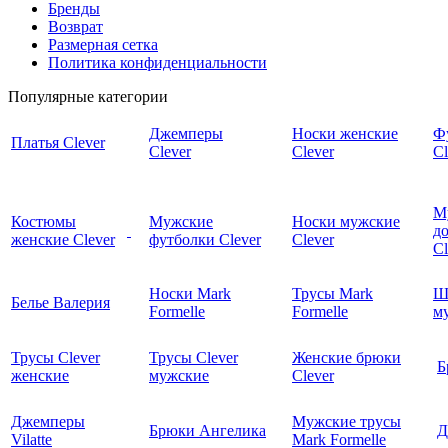
Бренды
Возврат
Размерная сетка
Политика конфиденциальности
Популярные категории
Джемперы
Носки женские
Ф
Платья Clever
Clever
Clever
Cl
М
Костюмы
Мужские
Носки мужские
д
женские Clever
футболки Clever
Clever
C
Носки Mark
Трусы Mark
Ш
Белье Валерия
Formelle
Formelle
м
Трусы Clever
Трусы Clever
Женские брюки
Б
женские
мужские
Clever
Джемперы
Мужские трусы
Брюки Ангелика
Д
Vilatte
Mark Formelle