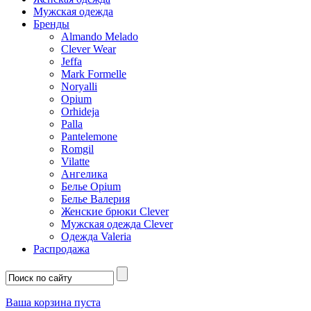
Мужская одежда
Бренды
Almando Melado
Clever Wear
Jeffa
Mark Formelle
Noryalli
Opium
Orhideja
Palla
Pantelemone
Romgil
Vilatte
Ангелика
Белье Opium
Белье Валерия
Женские брюки Clever
Мужская одежда Clever
Одежда Valeria
Распродажа
Ваша корзина пуста