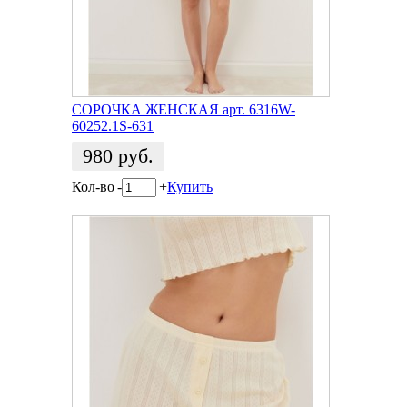
СОРОЧКА ЖЕНСКАЯ арт. 6316W-
60252.1S-631
980
руб.
Кол-во
-
+
Купить