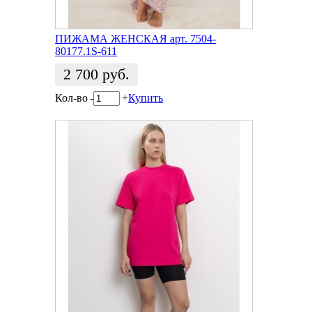
ПИЖАМА ЖЕНСКАЯ арт. 7504-
80177.1S-611
2 700
руб.
Кол-во
-
+
Купить