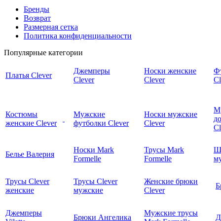
Бренды
Возврат
Размерная сетка
Политика конфиденциальности
Популярные категории
Джемперы
Носки женские
Ф
Платья Clever
Clever
Clever
Cl
М
Костюмы
Мужские
Носки мужские
д
женские Clever
футболки Clever
Clever
C
Носки Mark
Трусы Mark
Ш
Белье Валерия
Formelle
Formelle
м
Трусы Clever
Трусы Clever
Женские брюки
Б
женские
мужские
Clever
Джемперы
Мужские трусы
Брюки Ангелика
Д