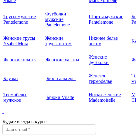
Vilatte
Mark Formelle
Футболки
Трусы мужские
Шорты мужские
Б
мужские
Pantelemone
Pantelemone
Pa
Pantelemone
Женские трусы
Женские
Нижнее белье
К
Ysabel Mora
трусы оптом
оптом
Женские
Женские платья
Женские халаты
Ж
футболки
Женское
Т
Блузки
Бюстгальтеры
термобелье
му
Термобелье
Носки женские
М
Брюки Vilatte
мужское
Mademoiselle
Cl
Будьте всегда в курсе