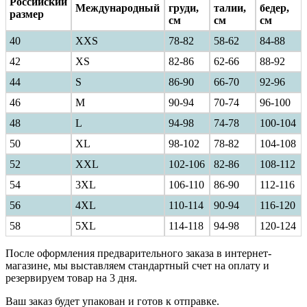
Российский
Международный
груди,
талии,
бедер,
размер
см
см
см
40
ХXS
78-82
58-62
84-88
42
XS
82-86
62-66
88-92
44
S
86-90
66-70
92-96
46
M
90-94
70-74
96-100
48
L
94-98
74-78
100-104
50
XL
98-102
78-82
104-108
52
XXL
102-106
82-86
108-112
54
3XL
106-110
86-90
112-116
56
4XL
110-114
90-94
116-120
58
5XL
114-118
94-98
120-124
После оформления предварительного заказа в интернет-
магазине, мы выставляем стандартный счет на оплату и
резервируем товар на 3 дня.
Ваш заказ будет упакован и готов к отправке.