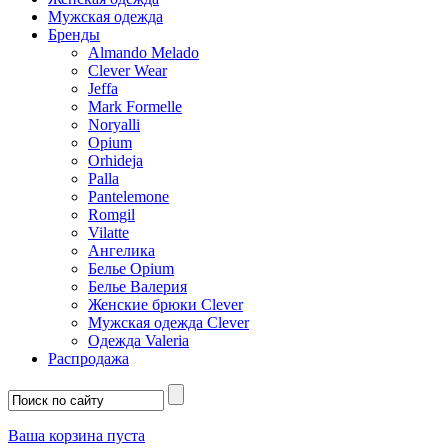
Мужская одежда
Бренды
Almando Melado
Clever Wear
Jeffa
Mark Formelle
Noryalli
Opium
Orhideja
Palla
Pantelemone
Romgil
Vilatte
Ангелика
Белье Opium
Белье Валерия
Женские брюки Clever
Мужская одежда Clever
Одежда Valeria
Распродажа
Ваша корзина пуста