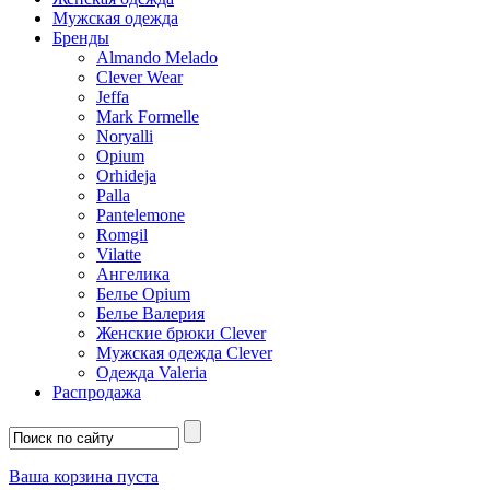
Мужская одежда
Бренды
Almando Melado
Clever Wear
Jeffa
Mark Formelle
Noryalli
Opium
Orhideja
Palla
Pantelemone
Romgil
Vilatte
Ангелика
Белье Opium
Белье Валерия
Женские брюки Clever
Мужская одежда Clever
Одежда Valeria
Распродажа
Ваша корзина пуста