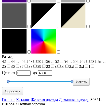
Размер
42
44
46
48
50
56
52
54
60
62
58
m
25
36
37
38
39
23
s
xl
2xl
3xl
l
Цена
от
до
Сбросить
Главная
Каталог
Женская одежда
Домашняя одежда
S0351-
F10.5S07 Ночная сорочка