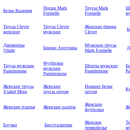
Носки Mark
Трусы Mark
Ш
Белье Валерия
Formelle
Formelle
м
Трусы Clever
Трусы Clever
Женские брюки
Б
женские
мужские
Clever
Джемперы
Мужские трусы
Брюки Ангелика
Д
Vilatte
Mark Formelle
Футболки
Трусы мужские
Шорты мужские
Б
мужские
Pantelemone
Pantelemone
Pa
Pantelemone
Женские трусы
Женские
Нижнее белье
К
Ysabel Mora
трусы оптом
оптом
Женские
Женские платья
Женские халаты
Ж
футболки
Женское
Т
Блузки
Бюстгальтеры
термобелье
му