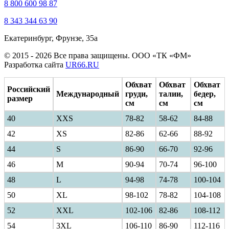
8 800 600 98 87
8 343 344 63 90
Екатеринбург, Фрунзе, 35а
© 2015 - 2026 Все права защищены. ООО «ТК «ФМ»
Разработка сайта
UR66.RU
Обхват
Обхват
Обхват
Российский
Международный
груди,
талии,
бедер,
размер
см
см
см
40
ХXS
78-82
58-62
84-88
42
XS
82-86
62-66
88-92
44
S
86-90
66-70
92-96
46
M
90-94
70-74
96-100
48
L
94-98
74-78
100-104
50
XL
98-102
78-82
104-108
52
XXL
102-106
82-86
108-112
54
3XL
106-110
86-90
112-116