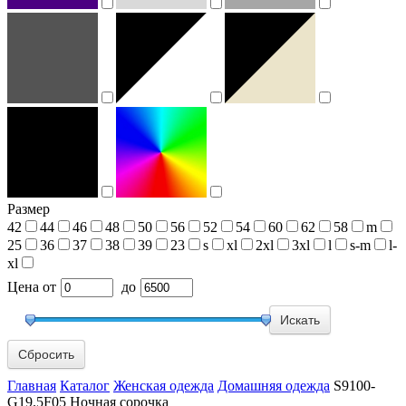
Размер
42
44
46
48
50
56
52
54
60
62
58
m
25
36
37
38
39
23
s
xl
2xl
3xl
l
s-m
l-
xl
Цена
от
до
Сбросить
Главная
Каталог
Женская одежда
Домашняя одежда
S9100-
G19.5F05 Ночная сорочка