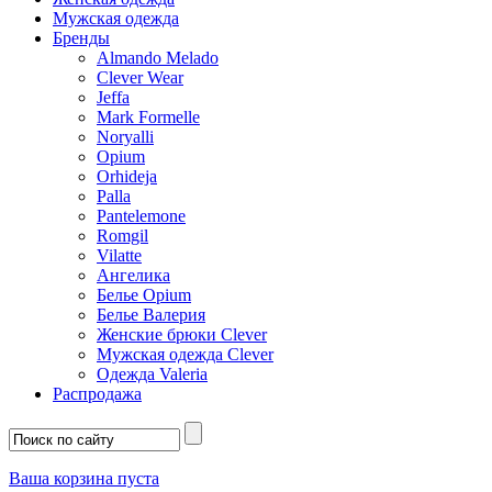
Мужская одежда
Бренды
Almando Melado
Clever Wear
Jeffa
Mark Formelle
Noryalli
Opium
Orhideja
Palla
Pantelemone
Romgil
Vilatte
Ангелика
Белье Opium
Белье Валерия
Женские брюки Clever
Мужская одежда Clever
Одежда Valeria
Распродажа
Ваша корзина пуста