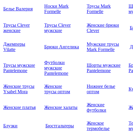
Носки Mark
Трусы Mark
Ш
Белье Валерия
Formelle
Formelle
м
Трусы Clever
Трусы Clever
Женские брюки
Б
женские
мужские
Clever
Джемперы
Мужские трусы
Брюки Ангелика
Д
Vilatte
Mark Formelle
Футболки
Трусы мужские
Шорты мужские
Б
мужские
Pantelemone
Pantelemone
Pa
Pantelemone
Женские трусы
Женские
Нижнее белье
К
Ysabel Mora
трусы оптом
оптом
Женские
Женские платья
Женские халаты
Ж
футболки
Женское
Т
Блузки
Бюстгальтеры
термобелье
му