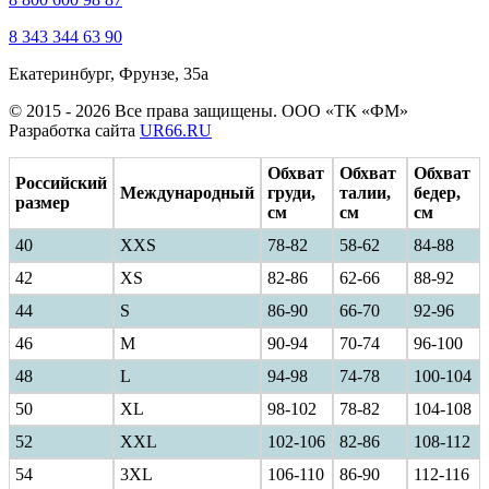
8 343 344 63 90
Екатеринбург, Фрунзе, 35а
© 2015 - 2026 Все права защищены. ООО «ТК «ФМ»
Разработка сайта
UR66.RU
Обхват
Обхват
Обхват
Российский
Международный
груди,
талии,
бедер,
размер
см
см
см
40
ХXS
78-82
58-62
84-88
42
XS
82-86
62-66
88-92
44
S
86-90
66-70
92-96
46
M
90-94
70-74
96-100
48
L
94-98
74-78
100-104
50
XL
98-102
78-82
104-108
52
XXL
102-106
82-86
108-112
54
3XL
106-110
86-90
112-116