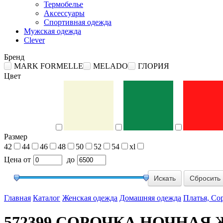
Термобелье
Аксессуары
Спортивная одежда
Мужская одежда
Clever
Бренд
MARK FORMELLE
MELADO
ГЛОРИЯ
Цвет
Размер
42
44
46
48
50
52
54
xl
Цена
от
до
Сбросить
Главная
Каталог
Женская одежда
Домашняя одежда
Платья, Со
572399 СОРОЧКА НОЧНАЯ