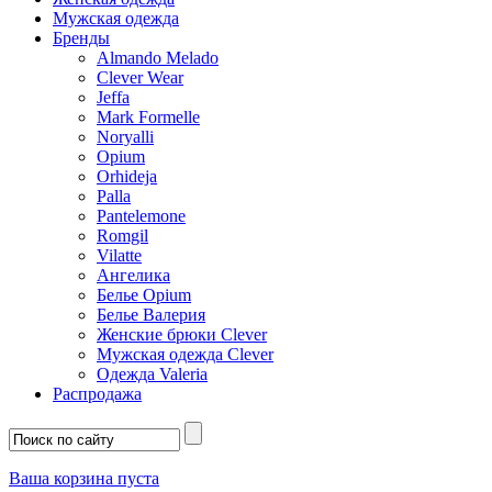
Мужская одежда
Бренды
Almando Melado
Clever Wear
Jeffa
Mark Formelle
Noryalli
Opium
Orhideja
Palla
Pantelemone
Romgil
Vilatte
Ангелика
Белье Opium
Белье Валерия
Женские брюки Clever
Мужская одежда Clever
Одежда Valeria
Распродажа
Ваша корзина пуста