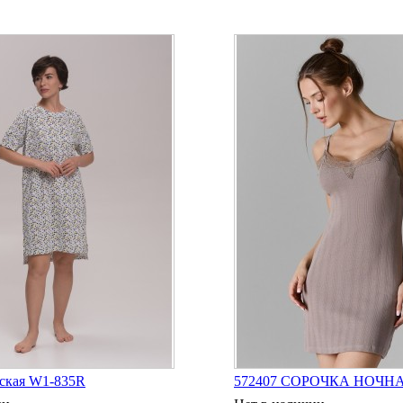
ская W1-835R
572407 СОРОЧКА НОЧ