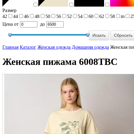
Размер
42
44
46
48
50
56
52
54
60
62
58
m
2
Цена
от
до
Сбросить
Главная
Каталог
Женская одежда
Домашняя одежда
Женская п
Женская пижама 6008TBC