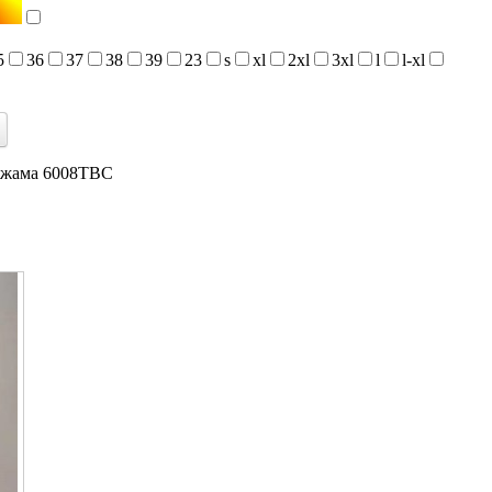
5
36
37
38
39
23
s
xl
2xl
3xl
l
l-xl
ижама 6008TBC