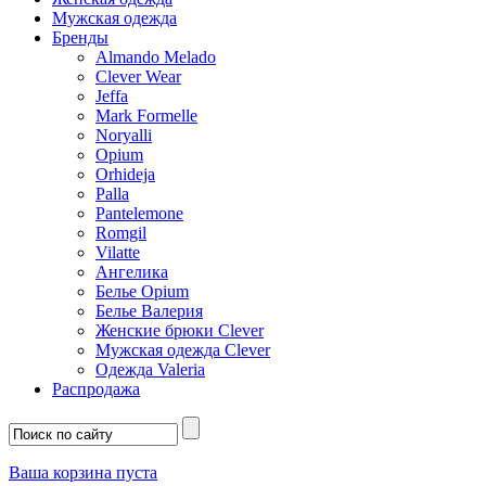
Мужская одежда
Бренды
Almando Melado
Clever Wear
Jeffa
Mark Formelle
Noryalli
Opium
Orhideja
Palla
Pantelemone
Romgil
Vilatte
Ангелика
Белье Opium
Белье Валерия
Женские брюки Clever
Мужская одежда Clever
Одежда Valeria
Распродажа
Ваша корзина пуста