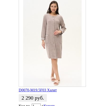
D0070-M19.5F03 Халат
2 290
руб.
Кол-во
-
+
Купить