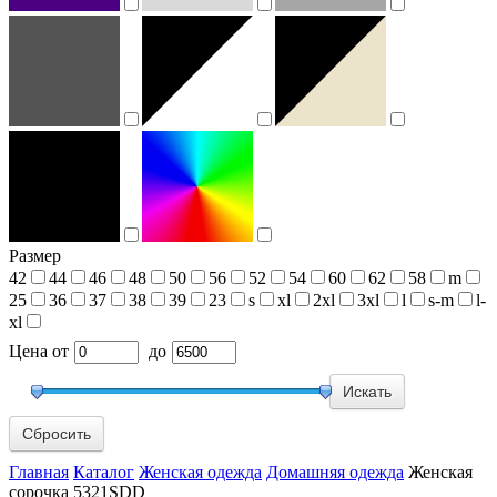
Размер
42
44
46
48
50
56
52
54
60
62
58
m
25
36
37
38
39
23
s
xl
2xl
3xl
l
s-m
l-
xl
Цена
от
до
Сбросить
Главная
Каталог
Женская одежда
Домашняя одежда
Женская
сорочка 5321SDD