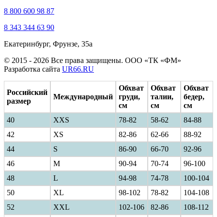
8 800 600 98 87
8 343 344 63 90
Екатеринбург, Фрунзе, 35а
© 2015 - 2026 Все права защищены. ООО «ТК «ФМ»
Разработка сайта
UR66.RU
Обхват
Обхват
Обхват
Российский
Международный
груди,
талии,
бедер,
размер
см
см
см
40
ХXS
78-82
58-62
84-88
42
XS
82-86
62-66
88-92
44
S
86-90
66-70
92-96
46
M
90-94
70-74
96-100
48
L
94-98
74-78
100-104
50
XL
98-102
78-82
104-108
52
XXL
102-106
82-86
108-112