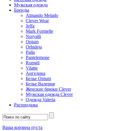
Мужская одежда
Бренды
Almando Melado
Clever Wear
Jeffa
Mark Formelle
Noryalli
Opium
Orhideja
Palla
Pantelemone
Romgil
Vilatte
Ангелика
Белье Opium
Белье Валерия
Женские брюки Clever
Мужская одежда Clever
Одежда Valeria
Распродажа
Ваша корзина пуста