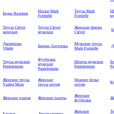
Носки Mark
Трусы Mark
Ш
Белье Валерия
Formelle
Formelle
м
Трусы Clever
Трусы Clever
Женские брюки
Б
женские
мужские
Clever
Джемперы
Мужские трусы
Брюки Ангелика
Д
Vilatte
Mark Formelle
Футболки
Трусы мужские
Шорты мужские
Б
мужские
Pantelemone
Pantelemone
Pa
Pantelemone
Женские трусы
Женские
Нижнее белье
К
Ysabel Mora
трусы оптом
оптом
Женские
Женские платья
Женские халаты
Ж
футболки
Женское
Т
Блузки
Бюстгальтеры