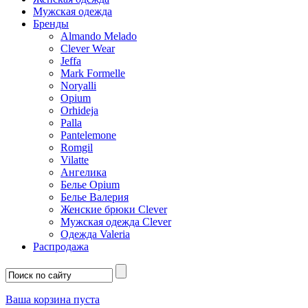
Мужская одежда
Бренды
Almando Melado
Clever Wear
Jeffa
Mark Formelle
Noryalli
Opium
Orhideja
Palla
Pantelemone
Romgil
Vilatte
Ангелика
Белье Opium
Белье Валерия
Женские брюки Clever
Мужская одежда Clever
Одежда Valeria
Распродажа
Ваша корзина пуста