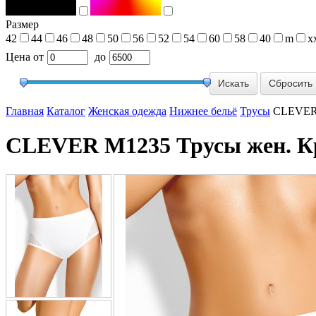
Размер
42
44
46
48
50
56
52
54
60
58
40
m
x
Цена
от
до
Сбросить
Главная
Каталог
Женская одежда
Нижнее бельё
Трусы
CLEVER 
CLEVER M1235 Трусы жен. Кр