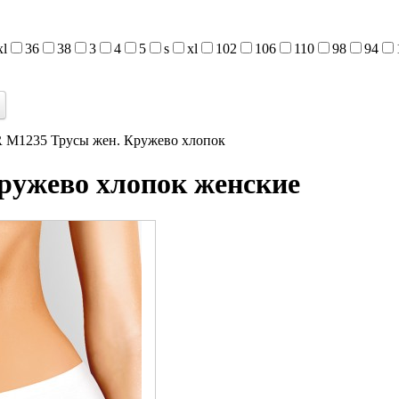
xl
36
38
3
4
5
s
xl
102
106
110
98
94
M1235 Трусы жен. Кружево хлопок
ужево хлопок женские