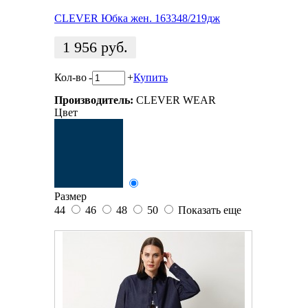
CLEVER Юбка жен. 163348/219дж
1 956
руб.
Кол-во
-
+
Купить
Производитель:
CLEVER WEAR
Цвет
Размер
44
46
48
50
Показать еще