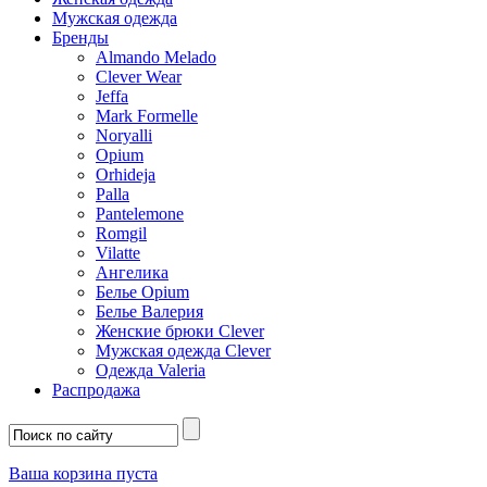
Мужская одежда
Бренды
Almando Melado
Clever Wear
Jeffa
Mark Formelle
Noryalli
Opium
Orhideja
Palla
Pantelemone
Romgil
Vilatte
Ангелика
Белье Opium
Белье Валерия
Женские брюки Clever
Мужская одежда Clever
Одежда Valeria
Распродажа
Ваша корзина пуста