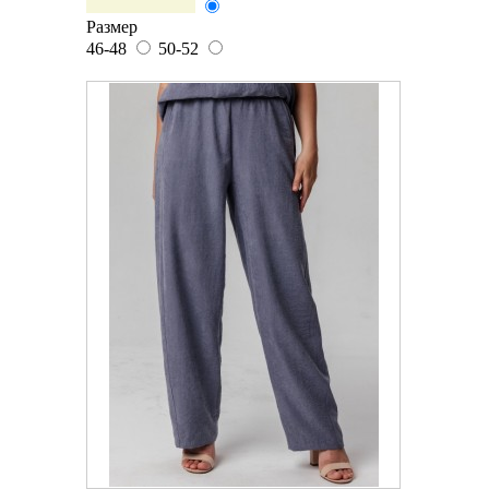
Размер
46-48
50-52