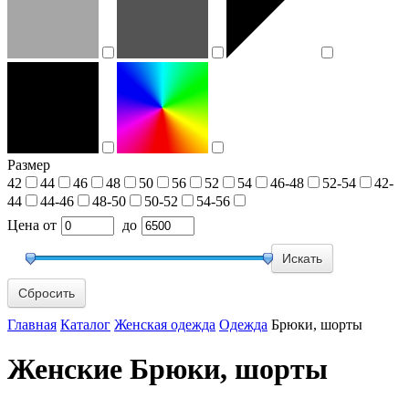
Размер
42
44
46
48
50
56
52
54
46-48
52-54
42-
44
44-46
48-50
50-52
54-56
Цена
от
до
Сбросить
Главная
Каталог
Женская одежда
Одежда
Брюки, шорты
Женские Брюки, шорты