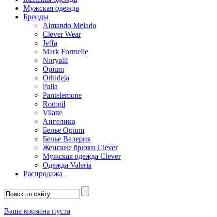
Мужская одежда
Бренды
Almando Melado
Clever Wear
Jeffa
Mark Formelle
Noryalli
Opium
Orhideja
Palla
Pantelemone
Romgil
Vilatte
Ангелика
Белье Opium
Белье Валерия
Женские брюки Clever
Мужская одежда Clever
Одежда Valeria
Распродажа
Ваша корзина пуста