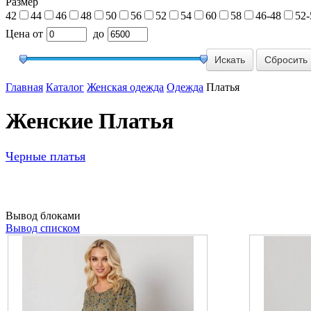
Размер
42
44
46
48
50
56
52
54
60
58
46-48
52-
Цена
от
до
Сбросить
Главная
Каталог
Женская одежда
Одежда
Платья
Женские Платья
Черные платья
Вывод блоками
Вывод списком