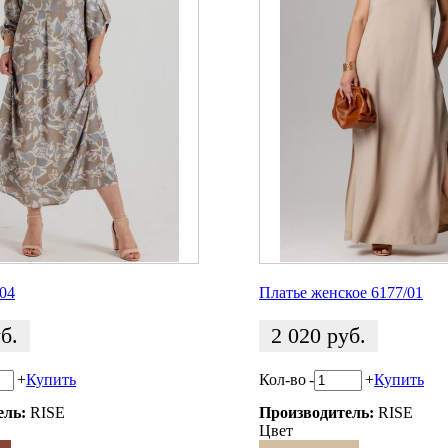
/04
Платье женское 6177/01
б.
2 020
руб.
+
Купить
Кол-во
-
+
Купить
ель:
RISE
Производитель:
RISE
Цвет