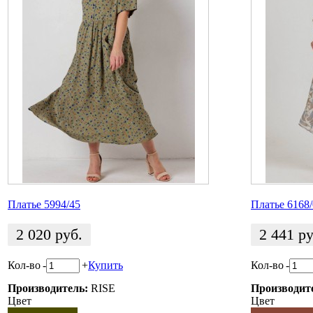
Платье 5994/45
Платье 6168
2 020
руб.
2 441
ру
Кол-во
-
+
Купить
Кол-во
-
Производитель:
RISE
Производит
Цвет
Цвет