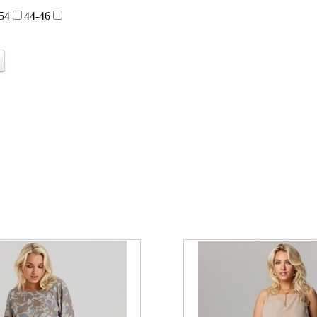
54
44-46