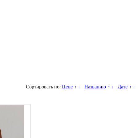
Сортировать по:
Цене
Названию
Дате
↑
↓
↑
↓
↑
↓