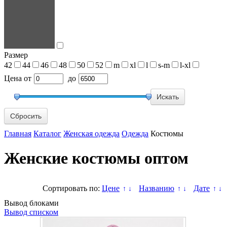
Размер
42
44
46
48
50
52
m
xl
l
s-m
l-xl
Цена
от
до
Сбросить
Главная
Каталог
Женская одежда
Одежда
Костюмы
Женские костюмы оптом
Сортировать по:
Цене
Названию
Дате
↑
↓
↑
↓
↑
↓
Вывод блоками
Вывод списком