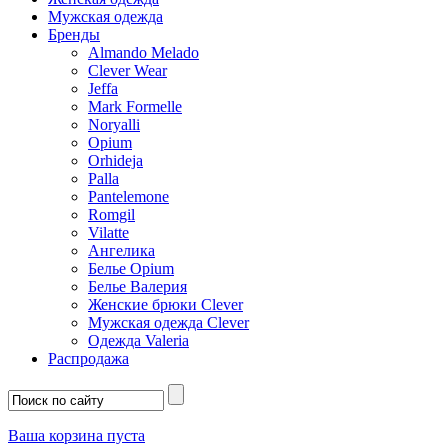
Мужская одежда
Бренды
Almando Melado
Clever Wear
Jeffa
Mark Formelle
Noryalli
Opium
Orhideja
Palla
Pantelemone
Romgil
Vilatte
Ангелика
Белье Opium
Белье Валерия
Женские брюки Clever
Мужская одежда Clever
Одежда Valeria
Распродажа
Ваша корзина пуста