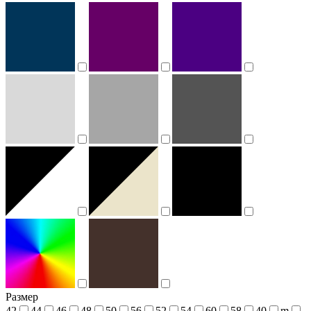
Размер
42
44
46
48
50
56
52
54
60
58
40
m