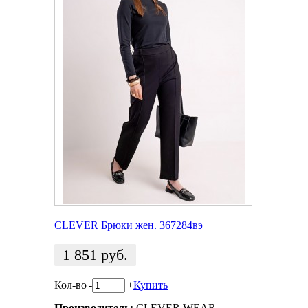
CLEVER Брюки жен. 367284вэ
1 851
руб.
Кол-во
-
+
Купить
Производитель:
CLEVER WEAR