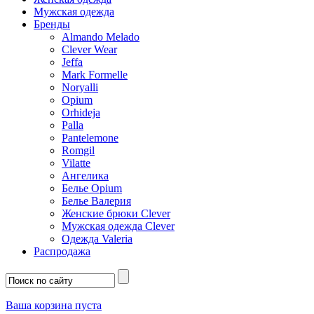
Мужская одежда
Бренды
Almando Melado
Clever Wear
Jeffa
Mark Formelle
Noryalli
Opium
Orhideja
Palla
Pantelemone
Romgil
Vilatte
Ангелика
Белье Opium
Белье Валерия
Женские брюки Clever
Мужская одежда Clever
Одежда Valeria
Распродажа
Ваша корзина пуста