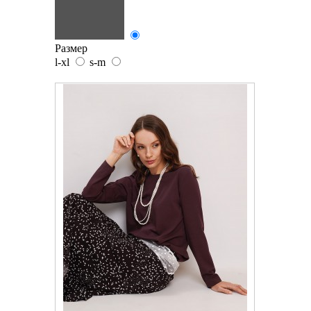
Размер
l-xl
s-m