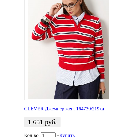
CLEVER Джемпер жен. 164739/219ха
1 651
руб.
Кол-во
-
+
Купить