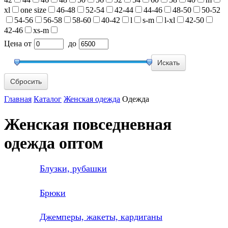
xl
one size
46-48
52-54
42-44
44-46
48-50
50-52
54-56
56-58
58-60
40-42
l
s-m
l-xl
42-50
42-46
xs-m
Цена
от
до
Сбросить
Главная
Каталог
Женская одежда
Одежда
Женская повседневная
одежда оптом
Блузки, рубашки
Брюки
Джемперы, жакеты, кардиганы