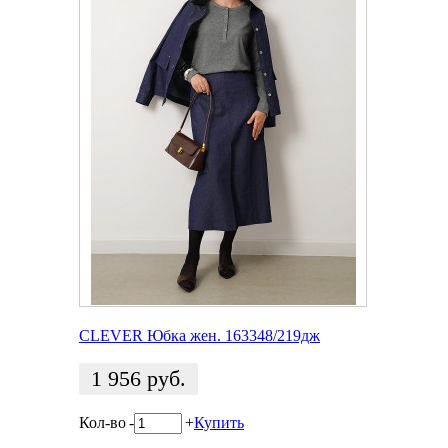
CLEVER Юбка жен. 163348/219дж
1 956
руб.
Кол-во
-
+
Купить