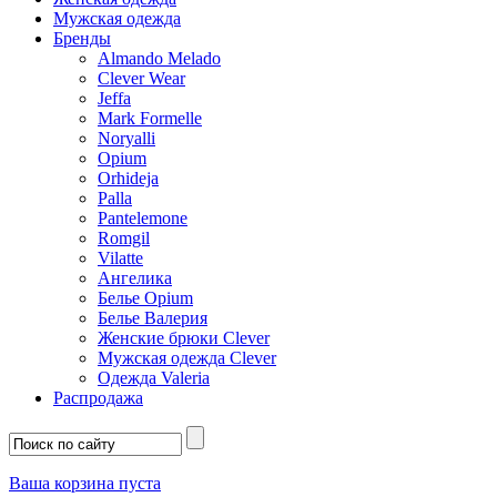
Мужская одежда
Бренды
Almando Melado
Clever Wear
Jeffa
Mark Formelle
Noryalli
Opium
Orhideja
Palla
Pantelemone
Romgil
Vilatte
Ангелика
Белье Opium
Белье Валерия
Женские брюки Clever
Мужская одежда Clever
Одежда Valeria
Распродажа
Ваша корзина пуста