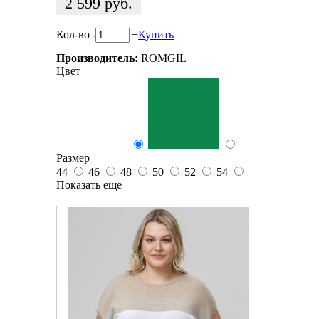
2 599
руб.
Кол-во
-
+
Купить
Производитель:
ROMGIL
Цвет
Размер
44
46
48
50
52
54
Показать еще