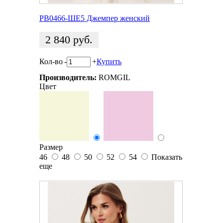
РВ0466-ШЕ5 Джемпер женский
2 840
руб.
Кол-во
-
+
Купить
Производитель:
ROMGIL
Цвет
Размер
46
48
50
52
54
Показать
еще