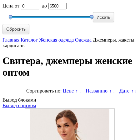
Цена
от
до
Сбросить
Главная
Каталог
Женская одежда
Одежда
Джемперы, жакеты,
кардиганы
Свитера, джемперы женские
оптом
Сортировать по:
Цене
Названию
Дате
↑
↓
↑
↓
↑
↓
Вывод блоками
Вывод списком