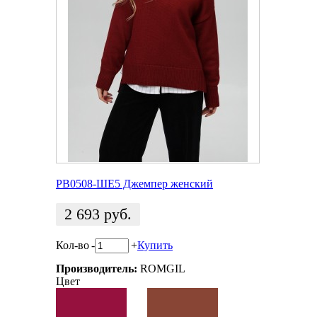
РВ0508-ШЕ5 Джемпер женский
2 693
руб.
Кол-во
-
+
Купить
Производитель:
ROMGIL
Цвет