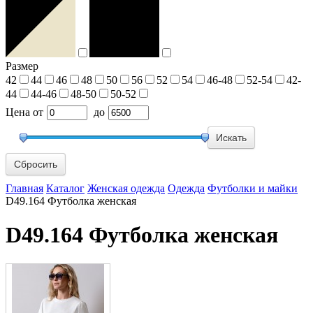
Размер
42
44
46
48
50
56
52
54
46-48
52-54
42-
44
44-46
48-50
50-52
Цена
от
до
Сбросить
Главная
Каталог
Женская одежда
Одежда
Футболки и майки
D49.164 Футболка женская
D49.164 Футболка женская