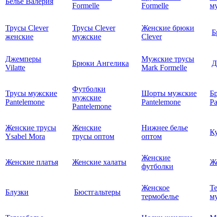
Белье Валерия
Formelle
Formelle
м
Трусы Clever
Трусы Clever
Женские брюки
Б
женские
мужские
Clever
Джемперы
Мужские трусы
Брюки Ангелика
Д
Vilatte
Mark Formelle
Футболки
Трусы мужские
Шорты мужские
Б
мужские
Pantelemone
Pantelemone
Pa
Pantelemone
Женские трусы
Женские
Нижнее белье
К
Ysabel Mora
трусы оптом
оптом
Женские
Женские платья
Женские халаты
Ж
футболки
Женское
Т
Блузки
Бюстгальтеры
термобелье
му