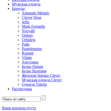
Мужская одежда
Бренды
Almando Melado
Clever Wear
Jeffa
Mark Formelle
Noryalli
Opium
Orhideja
Palla
Pantelemone
Romgil
Vilatte
Ангелика
Белье Opium
Белье Валерия
Женские брюки Clever
Мужская одежда Clever
Одежда Valeria
Распродажа
Ваша корзина пуста