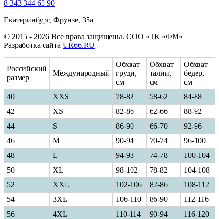
8 343 344 63 90
Екатеринбург, Фрунзе, 35а
© 2015 - 2026 Все права защищены. ООО «ТК «ФМ»
Разработка сайта
UR66.RU
Обхват
Обхват
Обхват
Российский
Международный
груди,
талии,
бедер,
размер
см
см
см
40
ХXS
78-82
58-62
84-88
42
XS
82-86
62-66
88-92
44
S
86-90
66-70
92-96
46
M
90-94
70-74
96-100
48
L
94-98
74-78
100-104
50
XL
98-102
78-82
104-108
52
XXL
102-106
82-86
108-112
54
3XL
106-110
86-90
112-116
56
4XL
110-114
90-94
116-120