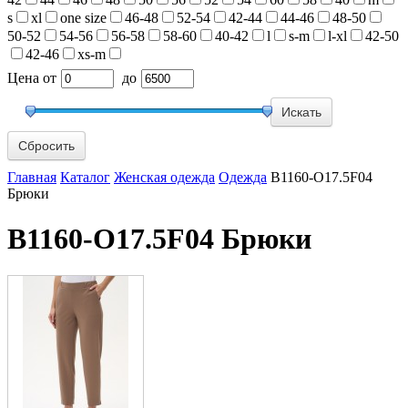
s
xl
one size
46-48
52-54
42-44
44-46
48-50
50-52
54-56
56-58
58-60
40-42
l
s-m
l-xl
42-50
42-46
xs-m
Цена
от
до
Сбросить
Главная
Каталог
Женская одежда
Одежда
B1160-O17.5F04
Брюки
B1160-O17.5F04 Брюки