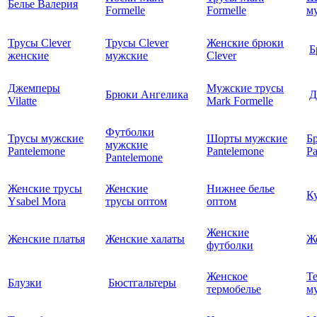
Белье Валерия
Formelle
Formelle
м
Трусы Clever
Трусы Clever
Женские брюки
Б
женские
мужские
Clever
Джемперы
Мужские трусы
Брюки Ангелика
Д
Vilatte
Mark Formelle
Футболки
Трусы мужские
Шорты мужские
Б
мужские
Pantelemone
Pantelemone
Pa
Pantelemone
Женские трусы
Женские
Нижнее белье
К
Ysabel Mora
трусы оптом
оптом
Женские
Женские платья
Женские халаты
Ж
футболки
Женское
Т
Блузки
Бюстгальтеры
термобелье
му