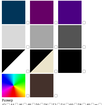
Размер
42
44
46
48
50
56
52
54
60
58
40
m