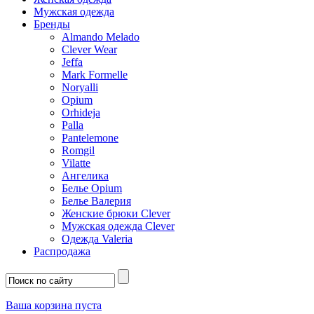
Мужская одежда
Бренды
Almando Melado
Clever Wear
Jeffa
Mark Formelle
Noryalli
Opium
Orhideja
Palla
Pantelemone
Romgil
Vilatte
Ангелика
Белье Opium
Белье Валерия
Женские брюки Clever
Мужская одежда Clever
Одежда Valeria
Распродажа
Ваша корзина пуста