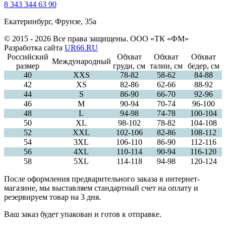
8 343 344 63 90
Екатеринбург, Фрунзе, 35а
© 2015 - 2026 Все права защищены. ООО «ТК «ФМ»
Разработка сайта
UR66.RU
Российский
Обхват
Обхват
Обхват
Международный
размер
груди, см
талии, см
бедер, см
40
ХXS
78-82
58-62
84-88
42
XS
82-86
62-66
88-92
44
S
86-90
66-70
92-96
46
M
90-94
70-74
96-100
48
L
94-98
74-78
100-104
50
XL
98-102
78-82
104-108
52
XXL
102-106
82-86
108-112
54
3XL
106-110
86-90
112-116
56
4XL
110-114
90-94
116-120
58
5XL
114-118
94-98
120-124
После оформления предварительного заказа в интернет-
магазине, мы выставляем стандартный счет на оплату и
резервируем товар на 3 дня.
Ваш заказ будет упакован и готов к отправке.