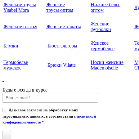
Женские трусы
Женские
Нижнее белье
К
Ysabel Mora
трусы оптом
оптом
Женские
Женские платья
Женские халаты
Ж
футболки
Женское
Т
Блузки
Бюстгальтеры
термобелье
му
Термобелье
Носки женские
М
Брюки Vilatte
мужское
Mademoiselle
Cl
Будьте всегда в курсе
Даю своё согласие на обработку моих
персональных данных, в соответствии с
политикой
конфиденциальности
*