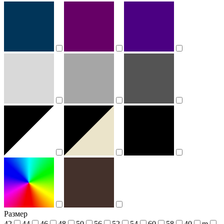
Размер
42
44
46
48
50
56
52
54
60
58
40
m