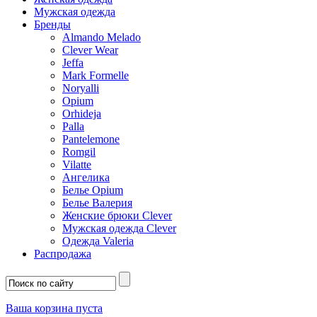
Мужская одежда
Бренды
Almando Melado
Clever Wear
Jeffa
Mark Formelle
Noryalli
Opium
Orhideja
Palla
Pantelemone
Romgil
Vilatte
Ангелика
Белье Opium
Белье Валерия
Женские брюки Clever
Мужская одежда Clever
Одежда Valeria
Распродажа
Ваша корзина пуста