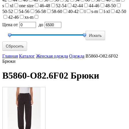
s
xl
one size
46-48
52-54
42-44
44-46
48-50
50-52
54-56
56-58
58-60
40-42
l
s-m
l-xl
42-50
42-46
xs-m
Цена
от
до
Сбросить
Главная
Каталог
Женская одежда
Одежда
B5860-O82.6F02
Брюки
B5860-O82.6F02 Брюки