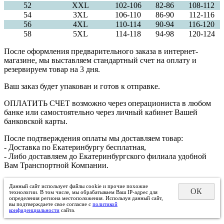
52
XXL
102-106
82-86
108-112
54
3XL
106-110
86-90
112-116
56
4XL
110-114
90-94
116-120
58
5XL
114-118
94-98
120-124
После оформления предварительного заказа в интернет-
магазине, мы выставляем стандартный счет на оплату и
резервируем товар на 3 дня.
Ваш заказ будет упакован и готов к отправке.
ОПЛАТИТЬ СЧЕТ возможно через операциониста в любом
банке или самостоятельно через личный кабинет Вашей
банковской карты.
После подтверждения оплаты мы доставляем товар:
- Доставка по Екатеринбургу бесплатная,
- Либо доставляем до Екатеринбургского филиала удобной
Вам Транспортной Компании.
Данный сайт использует файлы cookie и прочие похожие
ОК
технологии. В том числе, мы обрабатываем Ваш IP-адрес для
определения региона местоположения. Используя данный сайт,
вы подтверждаете свое согласие с
политикой
конфиденциальности
сайта.