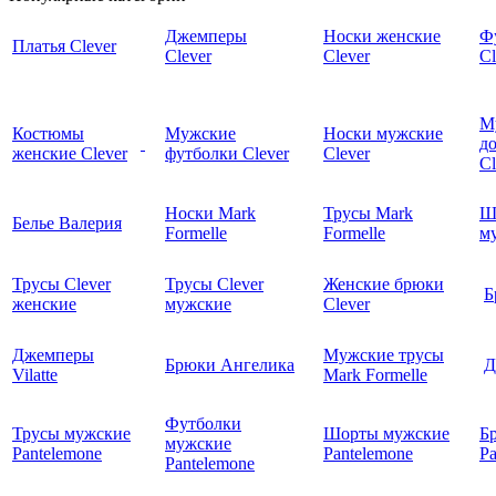
Джемперы
Носки женские
Ф
Платья Clever
Clever
Clever
Cl
М
Костюмы
Мужские
Носки мужские
д
женские Clever
футболки Clever
Clever
C
Носки Mark
Трусы Mark
Ш
Белье Валерия
Formelle
Formelle
м
Трусы Clever
Трусы Clever
Женские брюки
Б
женские
мужские
Clever
Джемперы
Мужские трусы
Брюки Ангелика
Д
Vilatte
Mark Formelle
Футболки
Трусы мужские
Шорты мужские
Б
мужские
Pantelemone
Pantelemone
Pa
Pantelemone