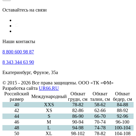
Оставайтесь на связи
Наши контакты
8 800 600 98 87
8 343 344 63 90
Екатеринбург, Фрунзе, 35а
© 2015 - 2026 Все права защищены. ООО «ТК «ФМ»
Разработка сайта
UR66.RU
Российский
Обхват
Обхват
Обхват
Международный
размер
груди, см
талии, см
бедер, см
40
ХXS
78-82
58-62
84-88
42
XS
82-86
62-66
88-92
44
S
86-90
66-70
92-96
46
M
90-94
70-74
96-100
48
L
94-98
74-78
100-104
50
XL
98-102
78-82
104-108