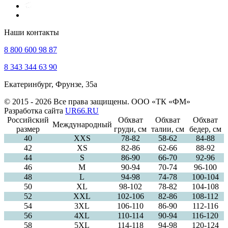
Наши контакты
8 800 600 98 87
8 343 344 63 90
Екатеринбург, Фрунзе, 35а
© 2015 - 2026 Все права защищены. ООО «ТК «ФМ»
Разработка сайта
UR66.RU
Российский
Обхват
Обхват
Обхват
Международный
размер
груди, см
талии, см
бедер, см
40
ХXS
78-82
58-62
84-88
42
XS
82-86
62-66
88-92
44
S
86-90
66-70
92-96
46
M
90-94
70-74
96-100
48
L
94-98
74-78
100-104
50
XL
98-102
78-82
104-108
52
XXL
102-106
82-86
108-112
54
3XL
106-110
86-90
112-116
56
4XL
110-114
90-94
116-120
58
5XL
114-118
94-98
120-124