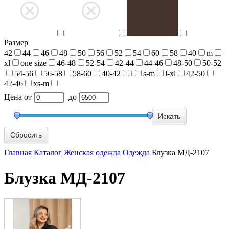
Размер
42
44
46
48
50
56
52
54
60
58
40
m
xl
one size
46-48
52-54
42-44
44-46
48-50
50-52
54-56
56-58
58-60
40-42
l
s-m
l-xl
42-50
42-46
xs-m
Цена
от
до
Сбросить
Главная
Каталог
Женская одежда
Одежда
Блузка МД-2107
Блузка МД-2107