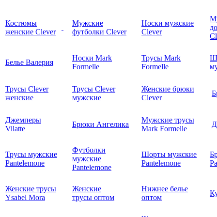
М
Костюмы
Мужские
Носки мужские
д
женские Clever
футболки Clever
Clever
C
Носки Mark
Трусы Mark
Ш
Белье Валерия
Formelle
Formelle
м
Трусы Clever
Трусы Clever
Женские брюки
Б
женские
мужские
Clever
Джемперы
Мужские трусы
Брюки Ангелика
Д
Vilatte
Mark Formelle
Футболки
Трусы мужские
Шорты мужские
Б
мужские
Pantelemone
Pantelemone
Pa
Pantelemone
Женские трусы
Женские
Нижнее белье
К
Ysabel Mora
трусы оптом
оптом