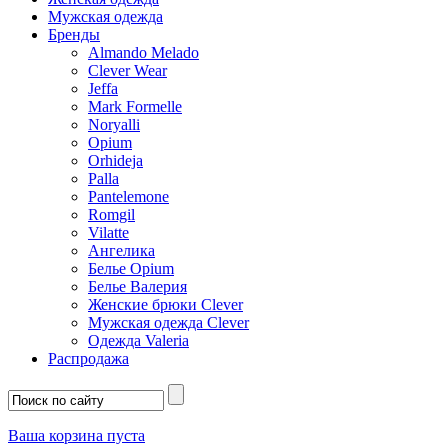
Мужская одежда
Бренды
Almando Melado
Clever Wear
Jeffa
Mark Formelle
Noryalli
Opium
Orhideja
Palla
Pantelemone
Romgil
Vilatte
Ангелика
Белье Opium
Белье Валерия
Женские брюки Clever
Мужская одежда Clever
Одежда Valeria
Распродажа
Ваша корзина пуста