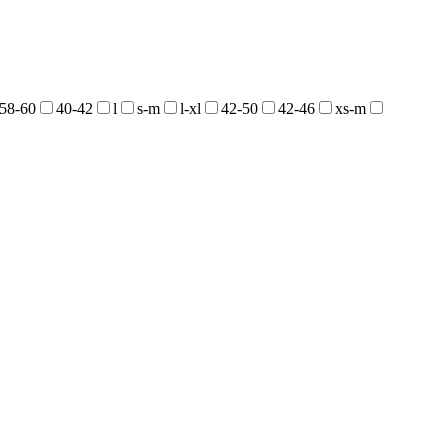
58-60
40-42
l
s-m
l-xl
42-50
42-46
xs-m