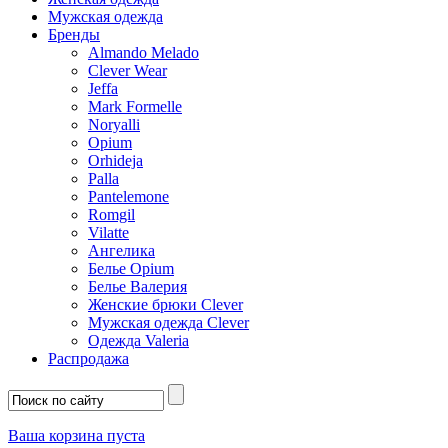
Мужская одежда
Бренды
Almando Melado
Clever Wear
Jeffa
Mark Formelle
Noryalli
Opium
Orhideja
Palla
Pantelemone
Romgil
Vilatte
Ангелика
Белье Opium
Белье Валерия
Женские брюки Clever
Мужская одежда Clever
Одежда Valeria
Распродажа
Ваша корзина пуста