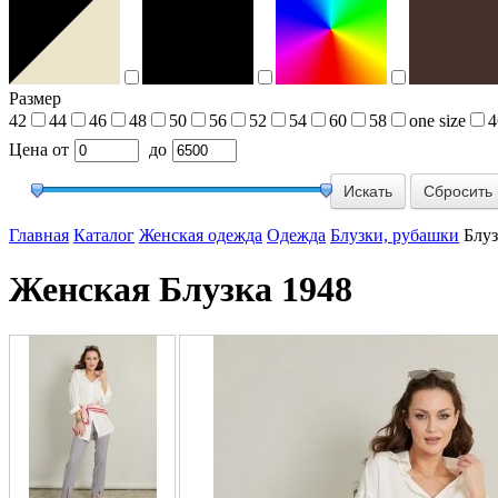
Размер
42
44
46
48
50
56
52
54
60
58
one size
4
Цена
от
до
Сбросить
Главная
Каталог
Женская одежда
Одежда
Блузки, рубашки
Блуз
Женская Блузка 1948