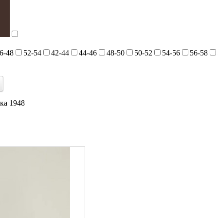
6-48
52-54
42-44
44-46
48-50
50-52
54-56
56-58
ка 1948