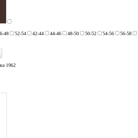
6-48
52-54
42-44
44-46
48-50
50-52
54-56
56-58
ка 1962