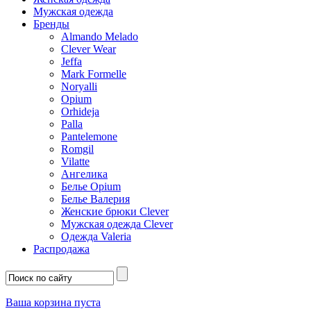
Мужская одежда
Бренды
Almando Melado
Clever Wear
Jeffa
Mark Formelle
Noryalli
Opium
Orhideja
Palla
Pantelemone
Romgil
Vilatte
Ангелика
Белье Opium
Белье Валерия
Женские брюки Clever
Мужская одежда Clever
Одежда Valeria
Распродажа
Ваша корзина пуста