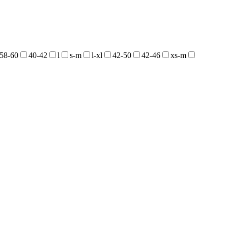
58-60
40-42
l
s-m
l-xl
42-50
42-46
xs-m