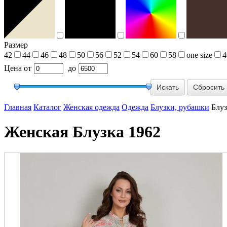
Размер
42
44
46
48
50
56
52
54
60
58
one size
4
Цена
от
до
Сбросить
Главная
Каталог
Женская одежда
Одежда
Блузки, рубашки
Блуз
Женская Блузка 1962