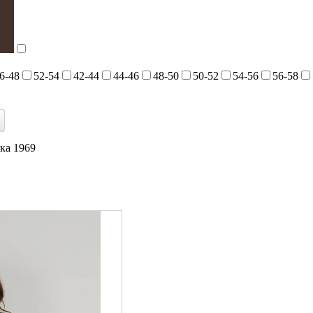
6-48
52-54
42-44
44-46
48-50
50-52
54-56
56-58
ка 1969