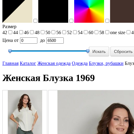
Размер
42
44
46
48
50
56
52
54
60
58
one size
4
Цена
от
до
Сбросить
Главная
Каталог
Женская одежда
Одежда
Блузки, рубашки
Блуз
Женская Блузка 1969