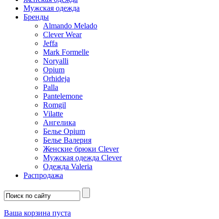
Мужская одежда
Бренды
Almando Melado
Clever Wear
Jeffa
Mark Formelle
Noryalli
Opium
Orhideja
Palla
Pantelemone
Romgil
Vilatte
Ангелика
Белье Opium
Белье Валерия
Женские брюки Clever
Мужская одежда Clever
Одежда Valeria
Распродажа
Ваша корзина пуста