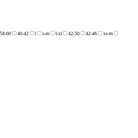
58-60
40-42
l
s-m
l-xl
42-50
42-46
xs-m