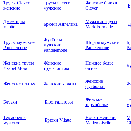
Трусы Clever
Трусы Clever
Женские брюки
Б
женские
мужские
Clever
Джемперы
Мужские трусы
Брюки Ангелика
Д
Vilatte
Mark Formelle
Футболки
Трусы мужские
Шорты мужские
Б
мужские
Pantelemone
Pantelemone
Pa
Pantelemone
Женские трусы
Женские
Нижнее белье
К
Ysabel Mora
трусы оптом
оптом
Женские
Женские платья
Женские халаты
Ж
футболки
Женское
Т
Блузки
Бюстгальтеры
термобелье
му
Термобелье
Носки женские
М
Брюки Vilatte
мужское
Mademoiselle
Cl