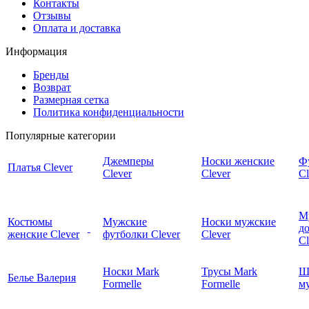
Контакты
Отзывы
Оплата и доставка
Информация
Бренды
Возврат
Размерная сетка
Политика конфиденциальности
Популярные категории
Джемперы
Носки женские
Ф
Платья Clever
Clever
Clever
Cl
М
Костюмы
Мужские
Носки мужские
д
женские Clever
футболки Clever
Clever
C
Носки Mark
Трусы Mark
Ш
Белье Валерия
Formelle
Formelle
м