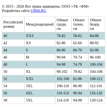
© 2015 - 2026 Все права защищены. ООО «ТК «ФМ»
Разработка сайта
UR66.RU
Обхват
Обхват
Обхват
Российский
Международный
груди,
талии,
бедер,
размер
см
см
см
40
ХXS
78-82
58-62
84-88
42
XS
82-86
62-66
88-92
44
S
86-90
66-70
92-96
46
M
90-94
70-74
96-100
48
L
94-98
74-78
100-104
50
XL
98-102
78-82
104-108
52
XXL
102-106
82-86
108-112
54
3XL
106-110
86-90
112-116
56
4XL
110-114
90-94
116-120
58
5XL
114-118
94-98
120-124