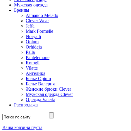
Мужская одежда
Бренды
Almando Melado
Clever Wear
Jeffa
Mark Formelle
Noryalli
Opium
Orhideja
Palla
Pantelemone
Romgil
Vilatte
Ангелика
Белье Opium
Белье Валерия
Женские брюки Clever
Мужская одежда Clever
Одежда Valeria
Распродажа
Ваша корзина пуста