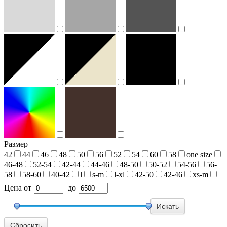
Размер
42
44
46
48
50
56
52
54
60
58
one size
46-48
52-54
42-44
44-46
48-50
50-52
54-56
56-
58
58-60
40-42
l
s-m
l-xl
42-50
42-46
xs-m
Цена
от
до
Сбросить