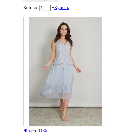
Кол-во
-
+
Купить
Жилет 3186