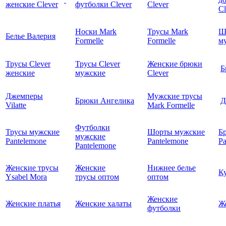
женские Clever
футболки Clever
Clever
C
Носки Mark
Трусы Mark
Ш
Белье Валерия
Formelle
Formelle
м
Трусы Clever
Трусы Clever
Женские брюки
Б
женские
мужские
Clever
Джемперы
Мужские трусы
Брюки Ангелика
Д
Vilatte
Mark Formelle
Футболки
Трусы мужские
Шорты мужские
Б
мужские
Pantelemone
Pantelemone
Pa
Pantelemone
Женские трусы
Женские
Нижнее белье
К
Ysabel Mora
трусы оптом
оптом
Женские
Женские платья
Женские халаты
Ж
футболки