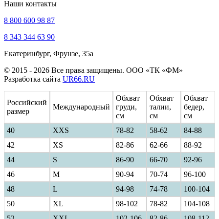
Наши контакты
8 800 600 98 87
8 343 344 63 90
Екатеринбург, Фрунзе, 35а
© 2015 - 2026 Все права защищены. ООО «ТК «ФМ»
Разработка сайта
UR66.RU
Обхват
Обхват
Обхват
Российский
Международный
груди,
талии,
бедер,
размер
см
см
см
40
ХXS
78-82
58-62
84-88
42
XS
82-86
62-66
88-92
44
S
86-90
66-70
92-96
46
M
90-94
70-74
96-100
48
L
94-98
74-78
100-104
50
XL
98-102
78-82
104-108
52
XXL
102-106
82-86
108-112