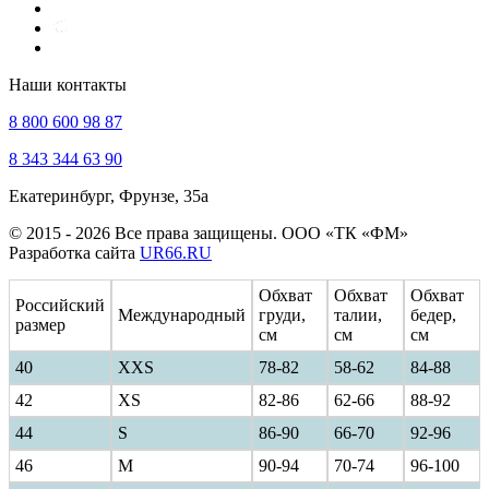
Наши контакты
8 800 600 98 87
8 343 344 63 90
Екатеринбург, Фрунзе, 35а
© 2015 - 2026 Все права защищены. ООО «ТК «ФМ»
Разработка сайта
UR66.RU
Обхват
Обхват
Обхват
Российский
Международный
груди,
талии,
бедер,
размер
см
см
см
40
ХXS
78-82
58-62
84-88
42
XS
82-86
62-66
88-92
44
S
86-90
66-70
92-96
46
M
90-94
70-74
96-100