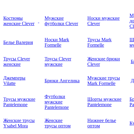
М
Костюмы
Мужские
Носки мужские
д
женские Clever
футболки Clever
Clever
C
Носки Mark
Трусы Mark
Ш
Белье Валерия
Formelle
Formelle
м
Трусы Clever
Трусы Clever
Женские брюки
Б
женские
мужские
Clever
Джемперы
Мужские трусы
Брюки Ангелика
Д
Vilatte
Mark Formelle
Футболки
Трусы мужские
Шорты мужские
Б
мужские
Pantelemone
Pantelemone
Pa
Pantelemone
Женские трусы
Женские
Нижнее белье
К
Ysabel Mora
трусы оптом
оптом