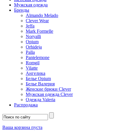
Мужская одежда
Бренды
Almando Melado
Clever Wear
Jeffa
Mark Formelle
Noryalli
Opium
Orhideja
Palla
Pantelemone
Romgil
Vilatte
Ангелика
Белье Opium
Белье Валерия
Женские брюки Clever
Мужская одежда Clever
Одежда Valeria
Распродажа
Ваша корзина пуста