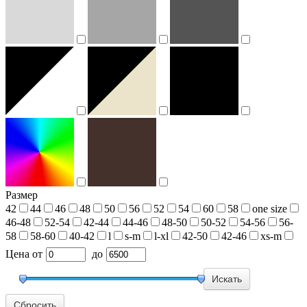
Размер
42
44
46
48
50
56
52
54
60
58
one size
46-48
52-54
42-44
44-46
48-50
50-52
54-56
56-
58
58-60
40-42
l
s-m
l-xl
42-50
42-46
xs-m
Цена
от
до
Сбросить