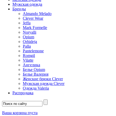
Мужская одежда
Бренды
Almando Melado
Clever Wear
Jeffa
Mark Formelle
Noryalli
Opium
Orhideja
Palla
Pantelemone
Romgil
Vilatte
Ангелика
Белье Opium
Белье Валерия
Женские брюки Clever
Мужская одежда Clever
Одежда Valeria
Распродажа
Ваша корзина пуста