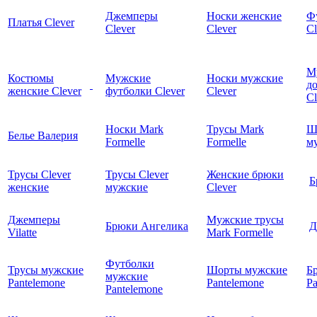
Джемперы
Носки женские
Ф
Платья Clever
Clever
Clever
Cl
М
Костюмы
Мужские
Носки мужские
д
женские Clever
футболки Clever
Clever
C
Носки Mark
Трусы Mark
Ш
Белье Валерия
Formelle
Formelle
м
Трусы Clever
Трусы Clever
Женские брюки
Б
женские
мужские
Clever
Джемперы
Мужские трусы
Брюки Ангелика
Д
Vilatte
Mark Formelle
Футболки
Трусы мужские
Шорты мужские
Б
мужские
Pantelemone
Pantelemone
Pa
Pantelemone