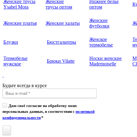
Женские трусы
Женские
Нижнее белье
К
Ysabel Mora
трусы оптом
оптом
Женские
Женские платья
Женские халаты
Ж
футболки
Женское
Т
Блузки
Бюстгальтеры
термобелье
му
Термобелье
Носки женские
М
Брюки Vilatte
мужское
Mademoiselle
Cl
Будьте всегда в курсе
Даю своё согласие на обработку моих
персональных данных, в соответствии с
политикой
конфиденциальности
*