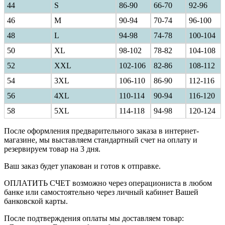
44
S
86-90
66-70
92-96
46
M
90-94
70-74
96-100
48
L
94-98
74-78
100-104
50
XL
98-102
78-82
104-108
52
XXL
102-106
82-86
108-112
54
3XL
106-110
86-90
112-116
56
4XL
110-114
90-94
116-120
58
5XL
114-118
94-98
120-124
После оформления предварительного заказа в интернет-
магазине, мы выставляем стандартный счет на оплату и
резервируем товар на 3 дня.
Ваш заказ будет упакован и готов к отправке.
ОПЛАТИТЬ СЧЕТ возможно через операциониста в любом
банке или самостоятельно через личный кабинет Вашей
банковской карты.
После подтверждения оплаты мы доставляем товар: