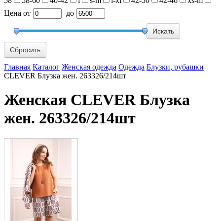
58
58-60
40-42
l
s-m
l-xl
42-50
42-46
xs-m
Цена
от
до
Сбросить
Главная
Каталог
Женская одежда
Одежда
Блузки, рубашки
CLEVER Блузка жен. 263326/214шт
Женская CLEVER Блузка
жен. 263326/214шт