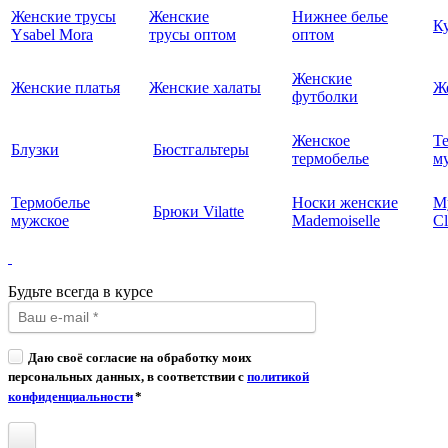
Женские трусы
Женские
Нижнее белье
К
Ysabel Mora
трусы оптом
оптом
Женские
Женские платья
Женские халаты
Ж
футболки
Женское
Т
Блузки
Бюстгальтеры
термобелье
му
Термобелье
Носки женские
М
Брюки Vilatte
мужское
Mademoiselle
Cl
Будьте всегда в курсе
Даю своё согласие на обработку моих
персональных данных, в соответствии с
политикой
конфиденциальности
*