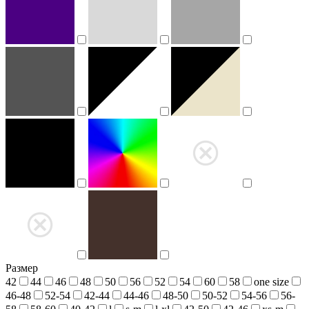
Размер
42
44
46
48
50
56
52
54
60
58
one size
46-48
52-54
42-44
44-46
48-50
50-52
54-56
56-