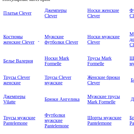
Джемперы
Носки женские
Ф
Платья Clever
Clever
Clever
Cl
М
Костюмы
Мужские
Носки мужские
д
женские Clever
футболки Clever
Clever
C
Носки Mark
Трусы Mark
Ш
Белье Валерия
Formelle
Formelle
м
Трусы Clever
Трусы Clever
Женские брюки
Б
женские
мужские
Clever
Джемперы
Мужские трусы
Брюки Ангелика
Д
Vilatte
Mark Formelle
Футболки
Трусы мужские
Шорты мужские
Б
мужские
Pantelemone
Pantelemone
Pa
Pantelemone