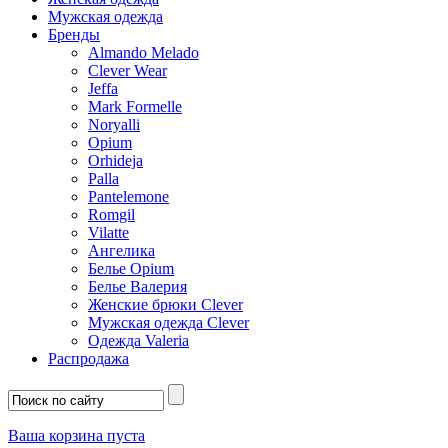
Мужская одежда
Бренды
Almando Melado
Clever Wear
Jeffa
Mark Formelle
Noryalli
Opium
Orhideja
Palla
Pantelemone
Romgil
Vilatte
Ангелика
Белье Opium
Белье Валерия
Женские брюки Clever
Мужская одежда Clever
Одежда Valeria
Распродажа
Ваша корзина пуста